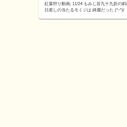
紅葉狩り動画; 11/24 もみじ谷九十九折
日差しの当たるモミジは 綺麗だった (^-^)/