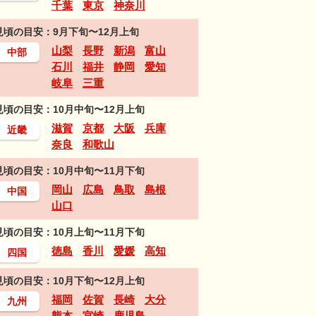
千葉
東京
神奈川
見頃の目安：9月下旬〜12月上旬
山梨
長野
新潟
富山
中部
石川
福井
静岡
愛知
岐阜
三重
見頃の目安：10月中旬〜12月上旬
滋賀
京都
大阪
兵庫
近畿
奈良
和歌山
見頃の目安：10月中旬〜11月下旬
岡山
広島
鳥取
島根
中国
山口
見頃の目安：10月上旬〜11月下旬
徳島
香川
愛媛
高知
四国
見頃の目安：10月下旬〜12月上旬
福岡
佐賀
長崎
大分
九州
熊本
宮崎
鹿児島