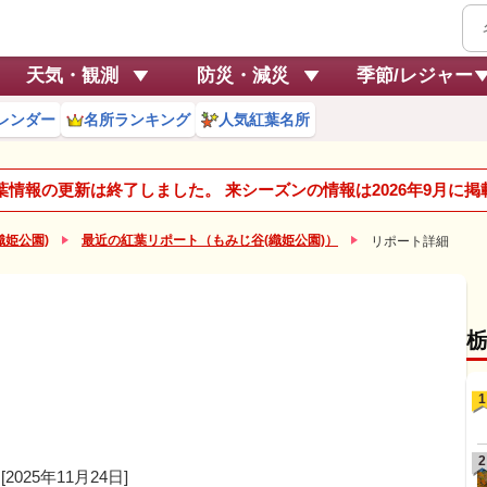
天気・観測
防災・減災
季節/レジャー
レンダー
名所ランキング
人気紅葉名所
紅葉情報の更新は終了しました。 来シーズンの情報は2026年9月に
織姫公園)
最近の紅葉リポート（もみじ谷(織姫公園)）
リポート詳細
1
2
[2025年11月24日]