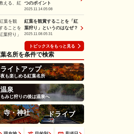
つのポイント
2025.11.14.05:08
紅葉を観賞することを「紅
葉狩り」というのはなぜ？
2025.11.08.05:31
トピックスをもっと見る
紅葉名所を条件で検索
ライトアップ
夜も楽しめる紅葉名所
温泉
もみじ狩りの後は温泉へ
寺・神社
ドライブ
現在地
目的別
見頃日