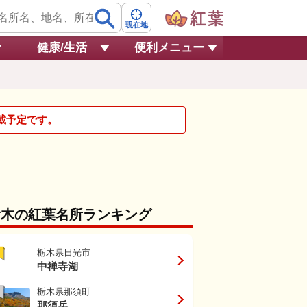
現在地
健康/生活
便利メニュー
掲載予定です。
栃木の紅葉名所ランキング
栃木県日光市
中禅寺湖
栃木県那須町
那須岳