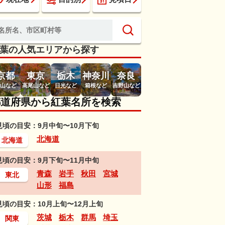
葉の人気エリアから探す
京都
東京
栃木
神奈川
奈良
山など
高尾山など
日光など
箱根など
吉野山など
都道府県から紅葉名所を検索
見頃の目安：9月中旬〜10月下旬
北海道
北海道
見頃の目安：9月下旬〜11月中旬
青森
岩手
秋田
宮城
東北
山形
福島
見頃の目安：10月上旬〜12月上旬
茨城
栃木
群馬
埼玉
関東