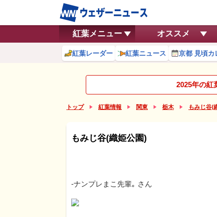
紅葉メニュー
オススメ
紅葉レーダー
紅葉ニュース
京都 見頃カ
2025年の
トップ
紅葉情報
関東
栃木
もみじ谷(
もみじ谷(織姫公園)
-ナンプレまこ先輩｡
さん