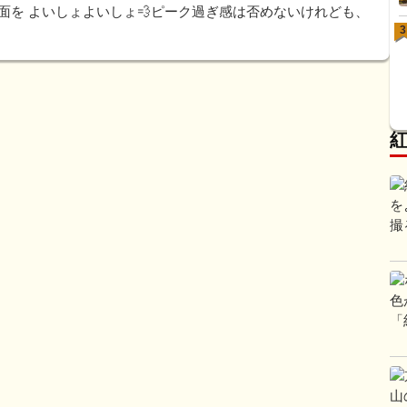
の斜面を よいしょよいしょ💨ピーク過ぎ感は否めないけれども、
3