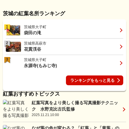
茨城の紅葉名所ランキング
1
茨城県大子町
袋田の滝
2
茨城県高萩市
花貫渓谷
3
茨城県大子町
永源寺(もみじ寺)
ランキングをもっと見る
紅葉おすすめトピックス
紅葉写真をより美しく撮る写真撮影テクニッ
ク 水野克比古氏監修
2025.11.21.10:00
なぜ葉の色が変わる？ 「紅葉」と「黄葉」の