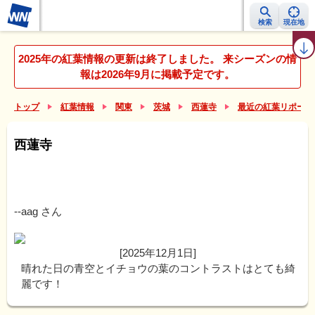
検索
現在地
紅葉レーダー
紅葉ニュース
京都 見頃カレンダー
名所ランキング
2025年の紅葉情報の更新は終了しました。 来シーズンの情
報は2026年9月に掲載予定です。
トップ
紅葉情報
関東
茨城
西蓮寺
最近の紅葉リポート
西蓮寺
--aag
さん
[2025年12月1日]
晴れた日の青空とイチョウの葉のコントラストはとても綺
麗です！