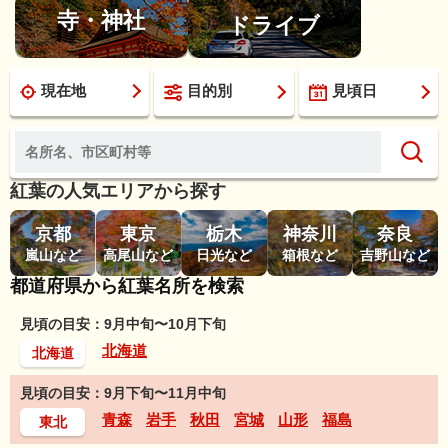
寺・神社
ドライブ
現在地
目的別
見頃日
紅葉の人気エリアから探す
京都
東京
栃木
神奈川
奈良
嵐山など
高尾山など
日光など
箱根など
吉野山など
都道府県から紅葉名所を検索
見頃の目安：9月中旬〜10月下旬
北海道
北海道
見頃の目安：9月下旬〜11月中旬
青森
岩手
秋田
宮城
山形
福島
東北