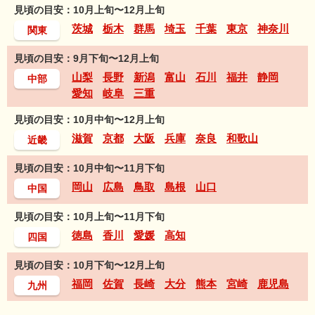
見頃の目安：10月上旬〜12月上旬
茨城
栃木
群馬
埼玉
千葉
東京
神奈川
関東
見頃の目安：9月下旬〜12月上旬
山梨
長野
新潟
富山
石川
福井
静岡
中部
愛知
岐阜
三重
見頃の目安：10月中旬〜12月上旬
滋賀
京都
大阪
兵庫
奈良
和歌山
近畿
見頃の目安：10月中旬〜11月下旬
岡山
広島
鳥取
島根
山口
中国
見頃の目安：10月上旬〜11月下旬
徳島
香川
愛媛
高知
四国
見頃の目安：10月下旬〜12月上旬
福岡
佐賀
長崎
大分
熊本
宮崎
鹿児島
九州