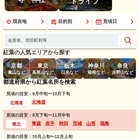
ドライブ
現在地
目的別
見頃日
紅葉の人気エリアから探す
京都
東京
栃木
神奈川
奈良
嵐山など
高尾山など
日光など
箱根など
吉野山など
都道府県から紅葉名所を検索
見頃の目安：9月中旬〜10月下旬
北海道
北海道
見頃の目安：9月下旬〜11月中旬
青森
岩手
秋田
宮城
山形
福島
東北
見頃の目安：10月上旬〜12月上旬