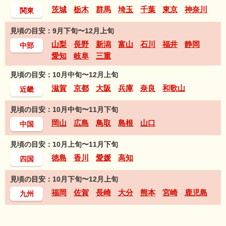
茨城
栃木
群馬
埼玉
千葉
東京
神奈川
関東
見頃の目安：9月下旬〜12月上旬
山梨
長野
新潟
富山
石川
福井
静岡
中部
愛知
岐阜
三重
見頃の目安：10月中旬〜12月上旬
滋賀
京都
大阪
兵庫
奈良
和歌山
近畿
見頃の目安：10月中旬〜11月下旬
岡山
広島
鳥取
島根
山口
中国
見頃の目安：10月上旬〜11月下旬
徳島
香川
愛媛
高知
四国
見頃の目安：10月下旬〜12月上旬
福岡
佐賀
長崎
大分
熊本
宮崎
鹿児島
九州