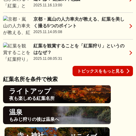
2025.11.16.13:00
京都・嵐山の人力車夫が教える、紅葉を美し
く撮る5つのポイント
2025.11.14.05:08
紅葉を観賞することを「紅葉狩り」というの
はなぜ？
2025.11.08.05:31
トピックスをもっと見る
紅葉名所を条件で検索
ライトアップ
夜も楽しめる紅葉名所
温泉
もみじ狩りの後は温泉へ
寺・神社