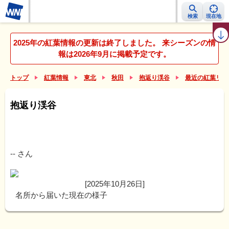
検索
現在地
紅葉レーダー
紅葉ニュース
京都 見頃カレンダー
名所ランキング
2025年の紅葉情報の更新は終了しました。 来シーズンの情
報は2026年9月に掲載予定です。
トップ
紅葉情報
東北
秋田
抱返り渓谷
最近の紅葉リポ
抱返り渓谷
--
さん
[2025年10月26日]
名所から届いた現在の様子