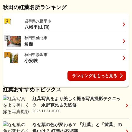
秋田の紅葉名所ランキング
1
岩手県八幡平市
八幡平(山頂)
2
秋田県仙北市
角館
3
秋田県湯沢市
小安峡
ランキングをもっと見る
紅葉おすすめトピックス
紅葉写真をより美しく撮る写真撮影テクニッ
ク 水野克比古氏監修
2025.11.21.10:00
なぜ葉の色が変わる？ 「紅葉」と「黄葉」の
違いは？ 紅葉の不思議