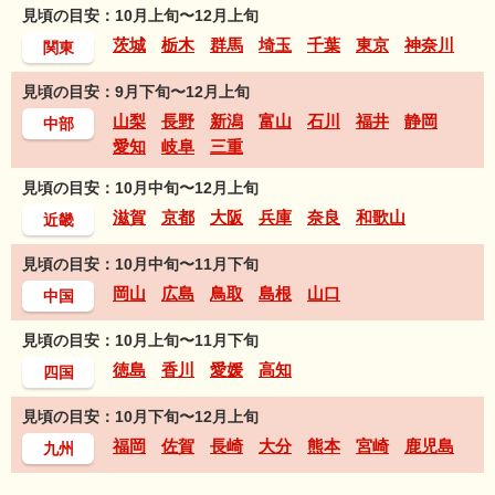
見頃の目安：10月上旬〜12月上旬
茨城
栃木
群馬
埼玉
千葉
東京
神奈川
関東
見頃の目安：9月下旬〜12月上旬
山梨
長野
新潟
富山
石川
福井
静岡
中部
愛知
岐阜
三重
見頃の目安：10月中旬〜12月上旬
滋賀
京都
大阪
兵庫
奈良
和歌山
近畿
見頃の目安：10月中旬〜11月下旬
岡山
広島
鳥取
島根
山口
中国
見頃の目安：10月上旬〜11月下旬
徳島
香川
愛媛
高知
四国
見頃の目安：10月下旬〜12月上旬
福岡
佐賀
長崎
大分
熊本
宮崎
鹿児島
九州