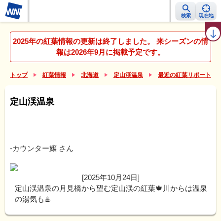
検索
現在地
紅葉レーダー
紅葉ニュース
京都 見頃カレンダー
名所ランキング
2025年の紅葉情報の更新は終了しました。 来シーズンの情
報は2026年9月に掲載予定です。
トップ
紅葉情報
北海道
定山渓温泉
最近の紅葉リポート（
定山渓温泉
-カウンター嬢
さん
[2025年10月24日]
定山渓温泉の月見橋から望む定山渓の紅葉🍁川からは温泉
の湯気も♨️