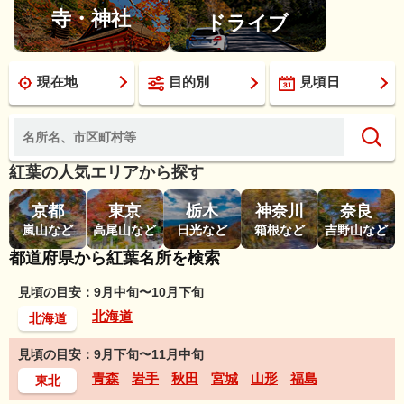
寺・神社
ドライブ
現在地
目的別
見頃日
紅葉の人気エリアから探す
京都
東京
栃木
神奈川
奈良
嵐山など
高尾山など
日光など
箱根など
吉野山など
都道府県から紅葉名所を検索
見頃の目安：9月中旬〜10月下旬
北海道
北海道
見頃の目安：9月下旬〜11月中旬
青森
岩手
秋田
宮城
山形
福島
東北