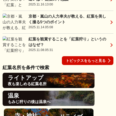
2025.11.16.13:00
京都・嵐山の人力車夫が教える、紅葉を美し
く撮る5つのポイント
2025.11.14.05:08
紅葉を観賞することを「紅葉狩り」というの
はなぜ？
2025.11.08.05:31
トピックスをもっと見る
紅葉名所を条件で検索
ライトアップ
夜も楽しめる紅葉名所
温泉
もみじ狩りの後は温泉へ
寺・神社