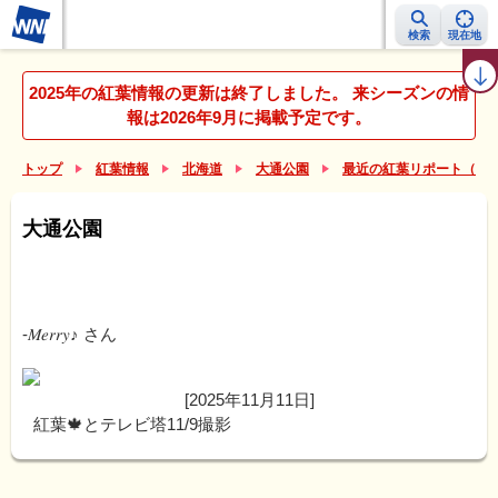
検索
現在地
紅葉レーダー
紅葉ニュース
京都 見頃カレンダー
名所ランキング
2025年の紅葉情報の更新は終了しました。 来シーズンの情
報は2026年9月に掲載予定です。
トップ
紅葉情報
北海道
大通公園
最近の紅葉リポート（大
大通公園
-𝑀𝑒𝑟𝑟𝑦♪
さん
[2025年11月11日]
紅葉🍁とテレビ塔11/9撮影