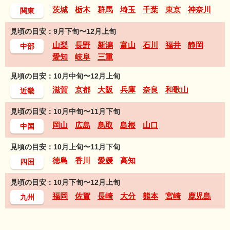
茨城
栃木
群馬
埼玉
千葉
東京
神奈川
関東
見頃の目安：9月下旬〜12月上旬
山梨
長野
新潟
富山
石川
福井
静岡
中部
愛知
岐阜
三重
見頃の目安：10月中旬〜12月上旬
滋賀
京都
大阪
兵庫
奈良
和歌山
近畿
見頃の目安：10月中旬〜11月下旬
岡山
広島
鳥取
島根
山口
中国
見頃の目安：10月上旬〜11月下旬
徳島
香川
愛媛
高知
四国
見頃の目安：10月下旬〜12月上旬
福岡
佐賀
長崎
大分
熊本
宮崎
鹿児島
九州