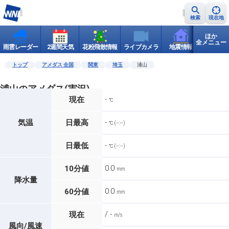
検索
現在地
ほか
全メニュー
雨雲レーダー
2週間天気
花粉飛散情報
ライブカメラ
地震情報
世界天
トップ
アメダス 全国
関東
埼玉
浦山
浦山のアメダス(実況)
-
現在
℃
-
気温
日最高
℃ (--:--)
-
日最低
℃ (--:--)
0.0
10分値
mm
降水量
0.0
60分値
mm
/ -
現在
m/s
風向/風速