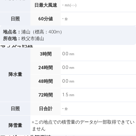
-
日最大風速
m/s (--:--)
-
日照
60分値
分
地点名：
浦山（標高：400m）
所在地：
秩父市浦山
アメダス記録
0.0
3時間
mm
0.0
24時間
mm
降水量
0.0
48時間
mm
1.5
72時間
mm
-
日照
日合計
分
※この地点での積雪量のデータが一部取得できてい
降雪量
ません