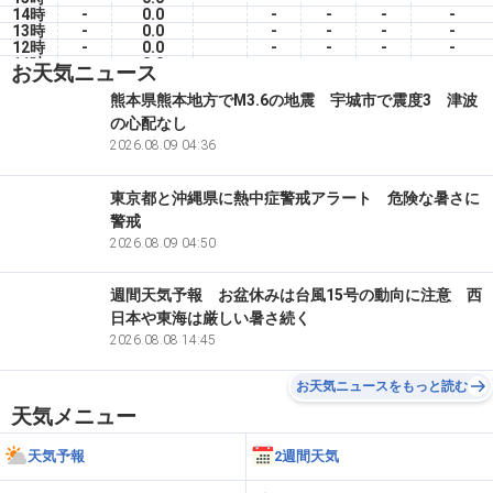
14時
-
0.0
-
-
-
-
13時
-
0.0
-
-
-
-
12時
-
0.0
-
-
-
-
11時
-
0.0
-
-
-
-
お天気ニュース
10時
-
0.0
-
-
-
-
09時
-
0.0
-
-
-
-
熊本県熊本地方でM3.6の地震 宇城市で震度3 津波
08時
-
0.0
-
-
-
-
の心配なし
07時
-
0.0
-
-
-
-
06時
-
2026.08.09 04:36
0.0
-
-
-
-
東京都と沖縄県に熱中症警戒アラート 危険な暑さに
警戒
2026.08.09 04:50
週間天気予報 お盆休みは台風15号の動向に注意 西
日本や東海は厳しい暑さ続く
2026.08.08 14:45
お天気ニュースをもっと読む
天気メニュー
天気予報
2週間天気