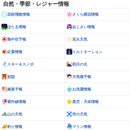
自然・季節・レジャー情報
花粉飛散情報
さくら開花情報
ほたる情報
あじさい情報
熱中症予報
花火天気
紅葉情報
イルミネーション
スキー＆スノボ
初日の出
初詣
天気痛予報
服装予報
お洗濯情報
紫外線情報
星空・天体情報
山の天気
空の天気
釣り情報
マリン情報