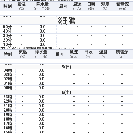
アメダス 10分観測値
09日05時00分
気温
降水量
風速
日照
湿度
積雪深
時刻
風向
(℃)
(mm/10分)
(m/s)
(分)
(%)
(cm)
00分
-
0.0
-
-
-
-
9(日) 5時
9(日) 4時
50分
-
0.0
-
-
-
-
40分
-
0.0
-
-
-
-
30分
-
0.0
-
-
-
-
20分
-
0.0
-
-
-
-
10分
-
0.0
-
-
-
-
アメダス 1時間観測値
09日05時00分
気温
降水量
風速
日照
湿度
積雪深
時刻
風向
(℃)
(mm/h)
(m/s)
(分)
(%)
(cm)
05時
-
0.0
-
-
-
-
9(日)
04時
-
0.0
-
-
-
-
03時
-
0.0
-
-
-
-
02時
-
0.0
-
-
-
-
01時
-
0.0
-
-
-
-
00時
-
0.0
-
-
-
-
8(土)
23時
-
0.0
-
-
-
-
22時
-
0.0
-
-
-
-
21時
-
0.0
-
-
-
-
20時
-
0.0
-
-
-
-
19時
-
0.0
-
-
-
-
18時
-
0.0
-
-
-
-
17時
-
0.0
-
-
-
-
16時
-
0.0
-
-
-
-
15時
-
0.0
-
-
-
-