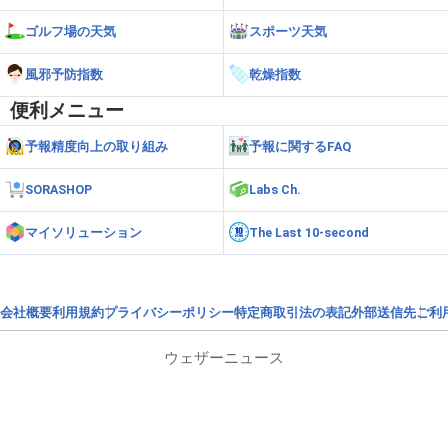
ゴルフ場の天気
スポーツ天気
風邪予防指数
乾燥指数
便利メニュー
予報精度向上の取り組み
予報に関するFAQ
SORASHOP
Labs Ch.
マイソリューション
The Last 10-second
会社概要
利用規約
プライバシーポリシー
特定商取引法の表記
外部送信先
ご利
ウェザーニュース