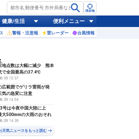
現在地
健康/生活
便利メニュー
ス
警報・注意報
雷レーダー
台風情報
お天気ニュース
ス
日地点数は大幅に減少 熊本
で全国最高の37.4℃
8.09 15:37
の広範囲でゲリラ雷雨が発
天気の急変に注意
8.09 14:54
13号は今夜中国大陸に上
最大500mmの大雨のおそれ
8.09 14:39
お天気ニュースをもっと読む