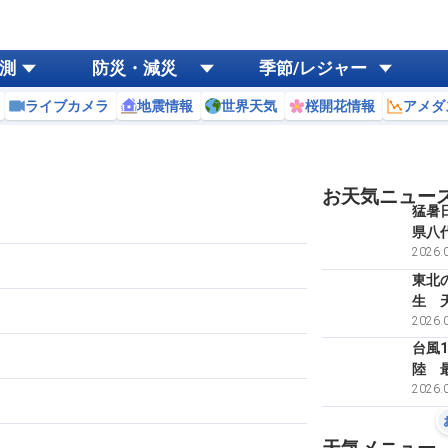
測
防災・減災
季節/レジャー
ライブカメラ
地震情報
世界天気
桜開花情報
アメダ
お天気ニュー
猛暑
県八代
2026.0
東北
生 
2026.0
台風
陸 
2026.0