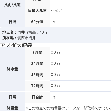
風向/風速
-
日最大風速
m/s (--:--)
-
日照
60分値
分
地点名：
門井（標高：40m）
所在地：
筑西市門井
アメダス記録
0.0
3時間
mm
0.0
24時間
mm
降水量
0.0
48時間
mm
0.0
72時間
mm
-
日照
日合計
分
降雪量
※この地点での積雪量のデータが一部取得できてい