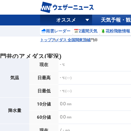
オススメ
天気予報・観
雨雲レーダー
2週間天気
花粉飛散情報
トップ
アメダス 全国
関東
茨城
門井
門井のアメダス(実況)
-
現在
℃
-
気温
日最高
℃ (--:--)
-
日最低
℃ (--:--)
0.0
10分値
mm
降水量
0.0
60分値
mm
/ -
現在
m/s