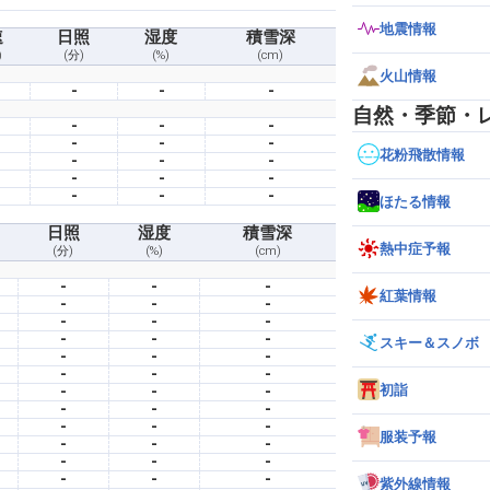
地震情報
速
日照
湿度
積雪深
)
(分)
(%)
(cm)
火山情報
-
-
-
自然・季節・
-
-
-
-
-
-
花粉飛散情報
-
-
-
-
-
-
-
-
-
ほたる情報
日照
湿度
積雪深
熱中症予報
(分)
(%)
(cm)
-
-
-
紅葉情報
-
-
-
-
-
-
-
-
-
スキー＆スノボ
-
-
-
-
-
-
初詣
-
-
-
-
-
-
-
-
-
服装予報
-
-
-
-
-
-
-
-
-
紫外線情報