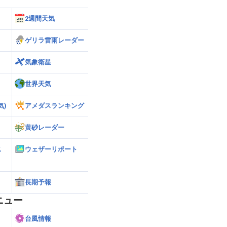
2週間天気
ゲリラ雷雨レーダー
気象衛星
世界天気
気)
アメダスランキング
黄砂レーダー
ス
ウェザーリポート
長期予報
ニュー
台風情報