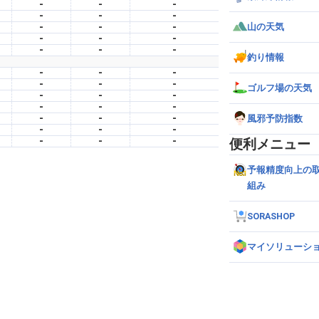
-
-
-
-
-
-
-
-
-
山の天気
-
-
-
-
-
-
釣り情報
-
-
-
-
-
-
ゴルフ場の天気
-
-
-
-
-
-
-
-
-
風邪予防指数
-
-
-
-
-
-
便利メニュー
予報精度向上の
組み
SORASHOP
マイソリューシ