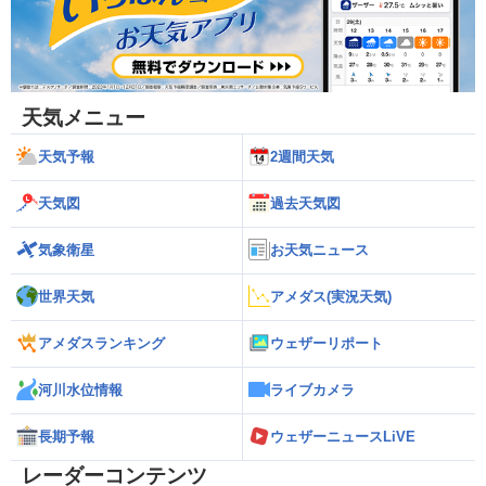
天気メニュー
天気予報
2週間天気
天気図
過去天気図
気象衛星
お天気ニュース
世界天気
アメダス(実況天気)
アメダスランキング
ウェザーリポート
河川水位情報
ライブカメラ
長期予報
ウェザーニュースLiVE
レーダーコンテンツ