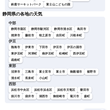
鈴鹿サーキットパーク
富士山こどもの国
静岡県の各地の天気
中部
静岡市葵区
静岡市駿河区
静岡市清水区
島田市
焼津市
藤枝市
牧之原市
吉田町
川根本町
伊豆
熱海市
伊東市
下田市
伊豆市
伊豆の国市
東伊豆町
河津町
南伊豆町
松崎町
西伊豆町
函南町
東部
沼津市
三島市
富士宮市
富士市
御殿場市
裾野市
清水町
長泉町
小山町
西部
浜松市中央区
浜松市浜名区
浜松市天竜区
磐田市
掛川市
袋井市
湖西市
御前崎市
菊川市
森町