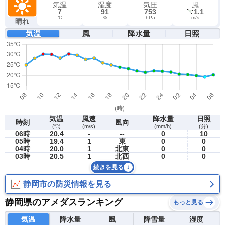
気温
湿度
気圧
風
7
91
753
1.1
℃
%
hPa
m/s
晴れ
気温
風
降水量
日照
気温
風速
降水量
日照
時刻
風向
(℃)
(m/s)
(mm/h)
(分)
06時
20.4
-
--
0
10
05時
19.4
1
東
0
0
04時
20.0
1
北東
0
0
03時
20.5
1
北西
0
0
続きを見る
静岡市の防災情報を見る
静岡県のアメダスランキング
もっと見る
気温
降水量
風
降雪量
湿度