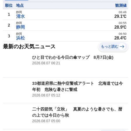
順位
地点
観測値
静岡
06:46
1
清水
29.1℃
静岡
00:55
2
静岡
28.9℃
静岡
06:50
3
浜松
28.4℃
最新のお天気ニュース
もっと読む
ひと目でわかる今日の傘マップ 8月7日(金)
2026.08.07 06:21
33都道府県に熱中症警戒アラート 北海道では今
年初 危険な暑さに警戒
2026.08.07 05:12
二十四節気「立秋」 真夏のような暑さでも、暦
の上では今日から秋
2026.08.07 05:00