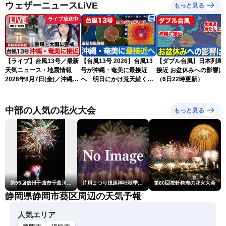
ウェザーニュースLiVE
もっと見る
ライブ放送中
【ライブ】台風13号／最新
【台風13号 2026】台風13
【ダブル台風】日本列島
天気ニュース・地震情報
号が沖縄・奄美に最接近
接近 お盆休みへの影響は？
2026年8月7日(金)／沖縄・
へ 明日にかけ荒天続く
（6日22時更新）
奄美は台風による暴風雨に
（7日5時更新）
厳重警戒〈ウェザーニュー
スLiVEモーニング・松本真
中部の人気の花火大会
もっと見る
央／有賀哲夫〉
第95回信州千曲市千曲川納涼煙火大会
片貝まつり浅原神社秋季例大祭奉納大煙火
第80回按針祭海の花火大会
静岡県静岡市葵区周辺の天気予報
人気エリア