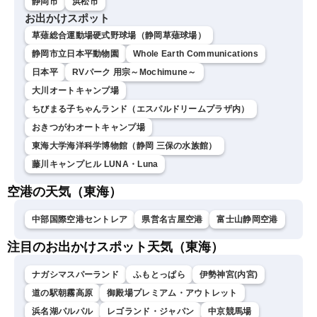
静岡市
浜松市
お出かけスポット
草薙総合運動場硬式野球場（静岡草薙球場）
静岡市立日本平動物園
Whole Earth Communications
日本平
RVパーク 用宗～Mochimune～
大川オートキャンプ場
ちびまる子ちゃんランド（エスパルドリームプラザ内）
おきつがわオートキャンプ場
東海大学海洋科学博物館（静岡 三保の水族館）
藤川キャンプヒル LUNA・Luna
空港の天気（東海）
中部国際空港セントレア
県営名古屋空港
富士山静岡空港
注目のお出かけスポット天気（東海）
ナガシマスパーランド
ふもとっぱら
伊勢神宮(内宮)
道の駅朝霧高原
御殿場プレミアム・アウトレット
浜名湖パルパル
レゴランド・ジャパン
中京競馬場