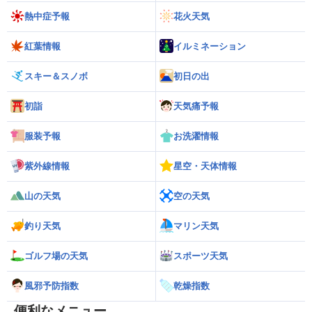
熱中症予報
花火天気
紅葉情報
イルミネーション
スキー＆スノボ
初日の出
初詣
天気痛予報
服装予報
お洗濯情報
紫外線情報
星空・天体情報
山の天気
空の天気
釣り天気
マリン天気
ゴルフ場の天気
スポーツ天気
風邪予防指数
乾燥指数
便利なメニュー