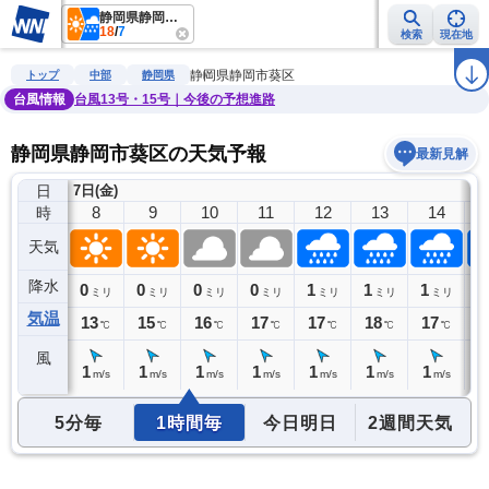
静岡県静岡市葵区
18
/
7
検索
現在地
雨雲レーダー
台風情報
地震情報
警報・注意報
2週間天気
ラ
静岡県静岡市葵区
トップ
中部
静岡県
台風情報
台風13号・15号｜今後の予想進路
静岡県静岡市葵区の天気予報
最新見解
日
7日(金)
7
8
9
10
11
12
13
14
時
天気
降水
0
0
0
0
0
1
1
1
1
ミリ
ミリ
ミリ
ミリ
ミリ
ミリ
ミリ
ミリ
気温
10
13
15
16
17
17
18
17
1
℃
℃
℃
℃
℃
℃
℃
℃
風
1
1
1
1
1
1
1
1
1
m/s
m/s
m/s
m/s
m/s
m/s
m/s
m/s
5分毎
1時間毎
今日明日
2週間天気