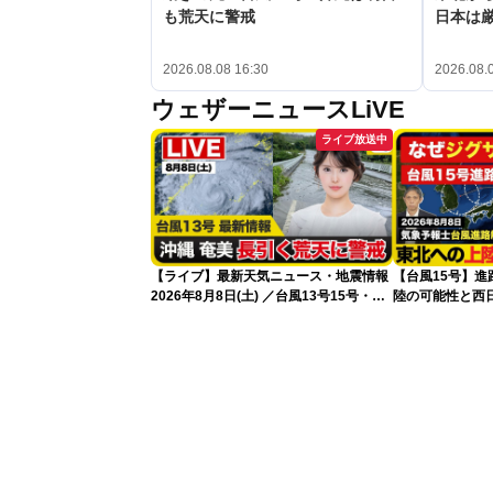
も荒天に警戒
日本は
2026.08.08 16:30
2026.08.
ウェザーニュースLiVE
ライブ放送中
【ライブ】最新天気ニュース・地震情報
【台風15号】
2026年8月8日(土) ／台風13号15号・ゲ
陸の可能性と西
リラ雷雨最新見解・令和8年熊本地震情
性
報〈ウェザーニュースLiVEイブニング・
小川千奈／芳野達郎〉