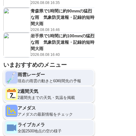
2026.08.08 16:35
青森県で1時間に約90mmの猛烈
な雨 気象防災速報・記録的短時
間大雨
2026.08.08 16:46
岩手県で1時間に約100mmの猛烈
な雨 気象防災速報・記録的短時
間大雨
2026.08.08 16:40
いまおすすめのメニュー
10日(月)
21
0
3
6
9
雨雲レーダー
現在の雨雲の動きと60時間先の予報
2週間天気
2週間先までの天気・気温を掲載
アメダス
アメダスの最新情報をチェック
ライブカメラ
全国2500地点の空の様子