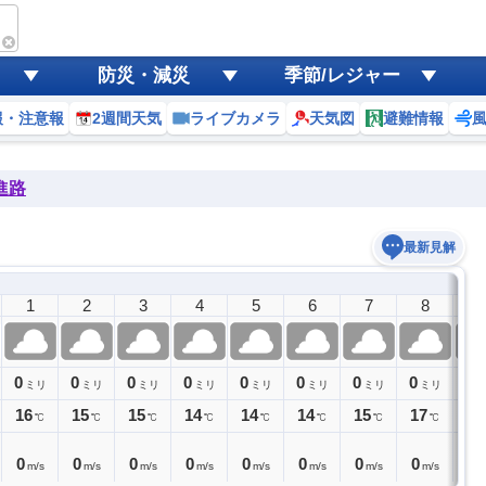
防災・減災
季節/レジャー
報・注意報
2週間天気
ライブカメラ
天気図
避難情報
進路
最新見解
1
2
3
4
5
6
7
8
9
0
0
0
0
0
0
0
0
0
ミリ
ミリ
ミリ
ミリ
ミリ
ミリ
ミリ
ミリ
16
15
15
14
14
14
15
17
19
℃
℃
℃
℃
℃
℃
℃
℃
0
0
0
0
0
0
0
0
1
m/s
m/s
m/s
m/s
m/s
m/s
m/s
m/s
m