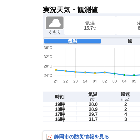
実況天気・観測値
気温
15.7
℃
くもり
気温
風
気温
風速
時刻
(℃)
(m/s)
19時
28.0
2
18時
28.9
2
17時
29.7
4
16時
31.7
3
静岡市の防災情報を見る