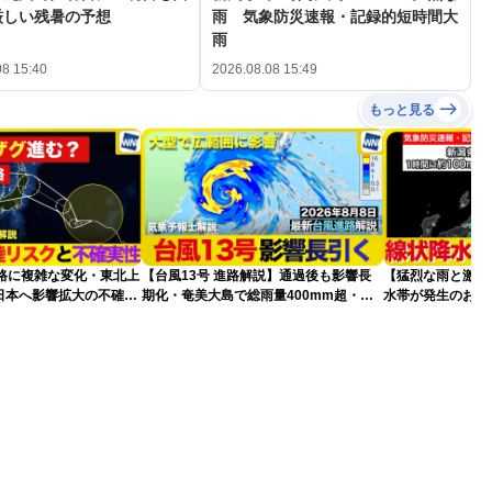
厳しい残暑の予想
雨 気象防災速報・記録的短時間大
雨
08 15:40
2026.08.08 15:49
もっと見る
進路に複雑な変化・東北上
【台風13号 進路解説】通過後も影響長
【猛烈な雨と激し
日本へ影響拡大の不確実
期化・奄美大島で総雨量400mm超・高
水帯が発生のおそ
波に要警戒（2026.08.08 16:00）
記録的短時間大雨