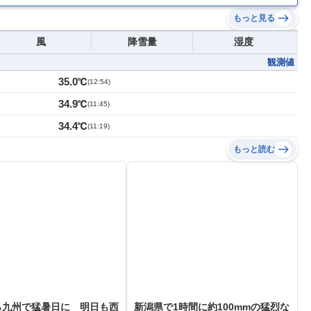
もっと見る
風
降雪量
湿度
観測値
35.0℃
(
12:54
)
34.9℃
(
11:45
)
34.4℃
(
11:19
)
もっと読む
ら九州で猛暑日に 明日も西
新潟県で1時間に約100mmの猛烈な