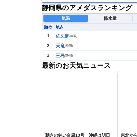
静岡県のアメダスランキング
気温
降水量
順位
地点
佐久間
1
(
静岡
)
天竜
2
(
静岡
)
三島
3
(
静岡
)
最新のお天気ニュース
動きの鈍い台風13号 沖縄は明日
東北か