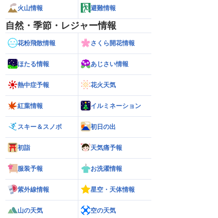
火山情報
避難情報
自然・季節・レジャー情報
花粉飛散情報
さくら開花情報
ほたる情報
あじさい情報
熱中症予報
花火天気
紅葉情報
イルミネーション
スキー＆スノボ
初日の出
初詣
天気痛予報
服装予報
お洗濯情報
紫外線情報
星空・天体情報
山の天気
空の天気