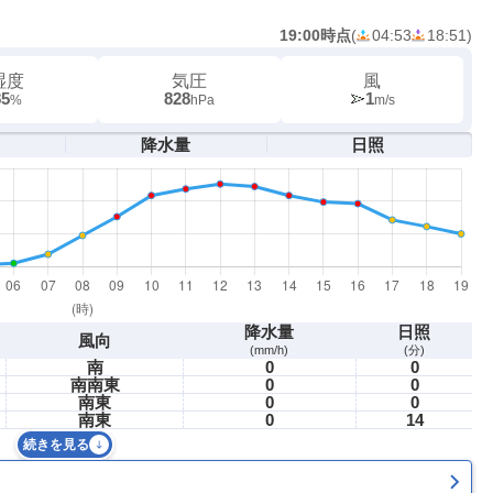
19:00時点
(
04:53
18:51
)
湿度
気圧
風
85
828
1
%
hPa
m/s
降水量
日照
降水量
日照
風向
(mm/h)
(分)
南
0
0
南南東
0
0
南東
0
0
南東
0
14
続きを見る