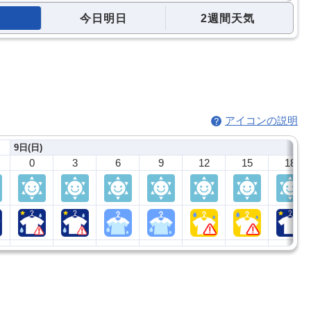
今日明日
2週間天気
アイコンの説明
9日(日)
0
3
6
9
12
15
18