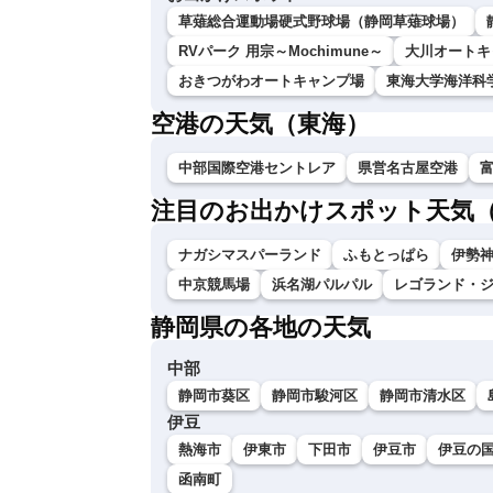
草薙総合運動場硬式野球場（静岡草薙球場）
RVパーク 用宗～Mochimune～
大川オートキ
おきつがわオートキャンプ場
東海大学海洋科
空港の天気（東海）
中部国際空港セントレア
県営名古屋空港
注目のお出かけスポット天気
ナガシマスパーランド
ふもとっぱら
伊勢神
中京競馬場
浜名湖パルパル
レゴランド・
静岡県の各地の天気
中部
静岡市葵区
静岡市駿河区
静岡市清水区
伊豆
熱海市
伊東市
下田市
伊豆市
伊豆の
函南町