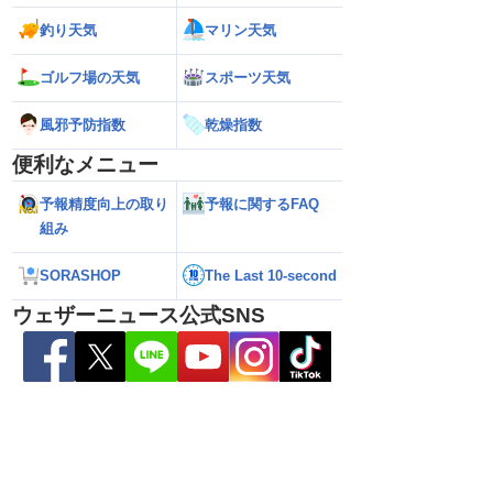
釣り天気
マリン天気
ゴルフ場の天気
スポーツ天気
風邪予防指数
乾燥指数
便利なメニュー
予報精度向上の取り
予報に関するFAQ
組み
SORASHOP
The Last 10-second
い雷雨】新潟は線状降
【お盆と台風15号】台風は東北接近のお
【台風13号】停電
れも＜気象防災速報・
それ 接近後はゲリラ雷雨の頻度高まる
で強い雨風が特徴
ウェザーニュース公式SNS
＞
影響が長引くおそ