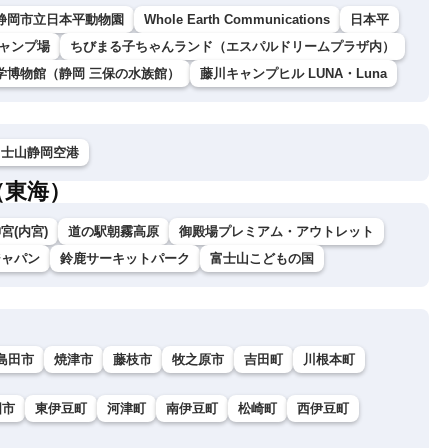
静岡市立日本平動物園
Whole Earth Communications
日本平
ャンプ場
ちびまる子ちゃんランド（エスパルドリームプラザ内）
学博物館（静岡 三保の水族館）
藤川キャンプヒル LUNA・Luna
富士山静岡空港
（東海）
宮(内宮)
道の駅朝霧高原
御殿場プレミアム・アウトレット
ジャパン
鈴鹿サーキットパーク
富士山こどもの国
島田市
焼津市
藤枝市
牧之原市
吉田町
川根本町
国市
東伊豆町
河津町
南伊豆町
松崎町
西伊豆町