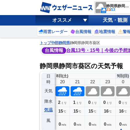
静岡県静岡市葵区
21
/
13
オススメ
天気・観測
雨雲レーダー
台風情報
地震情報
警
トップ
中部
静岡県
静岡県静岡市葵区
台風情報
台風13号・15号｜今後の予想
静岡県静岡市葵区の天気予報
日
8日(土)
9日(日)
16
17
18
19
20
21
22
23
0
時
天気
降水
0
0
1
2
1
0
0
0
ミリ
ミリ
ミリ
ミリ
ミリ
ミリ
ミリ
ミリ
ミリ
気温
17
16
16
16
15
15
15
16
16
℃
℃
℃
℃
℃
℃
℃
℃
℃
風
1
1
1
1
0
0
0
0
0
m/s
m/s
m/s
m/s
m/s
m/s
m/s
m/s
m/s