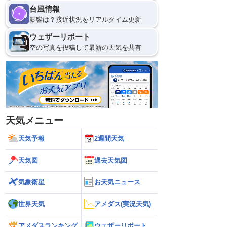
台風情報
影響は？接近状況をリアルタイム更新
ウェザーリポート
空の写真を投稿して最新の天気を共有
天気メニュー
天気予報
2週間天気
天気図
過去天気図
気象衛星
お天気ニュース
世界天気
アメダス(実況天気)
アメダスランキング
ウェザーリポート