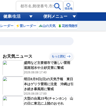
現在地
健康/生活
便利メニュー
風レーダー
雷レーダー
山の天気
花粉飛散情報
世界天気
お天気ニュース
もっと読む
盛岡など主要都市で激しい雷雨
10
11
12
13
14
15
16
17
道路冠水や土砂災害に警戒
2026.08.08 17:40
明日8月9日(日)の天気予報 東日
0
0
0
0
0
0
0
0
本はゲリラ雷雨に注意 沖縄は引
ミリ
ミリ
ミリ
ミリ
ミリ
ミリ
ミリ
ミリ
ミリ
き続き暴風雨に警戒
20
21
22
23
23
22
20
19
℃
℃
℃
℃
℃
℃
℃
℃
℃
2026.08.08 17:00
大型の台風15号(チャンホン) 山
1
1
1
1
1
1
1
1
/s
m/s
m/s
m/s
m/s
m/s
m/s
m/s
m/s
の日に東北に上陸のおそれ