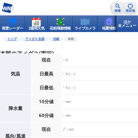
検索
現在地
ほか
全メニュー
雨雲レーダー
2週間天気
花粉飛散情報
ライブカメラ
地震情報
世界天
トップ
アメダス 全国
沖縄
本部
本部のアメダス(実況)
-
現在
℃
-
気温
日最高
℃ (--:--)
-
日最低
℃ (--:--)
-
10分値
mm
降水量
-
60分値
mm
/ -
現在
m/s
風向/風速