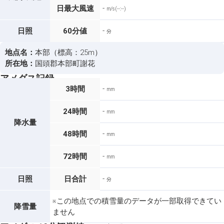
-
日最大風速
m/s (--:--)
-
日照
60分値
分
地点名：
本部（標高：25m）
所在地：
国頭郡本部町謝花
アメダス記録
-
3時間
mm
-
24時間
mm
降水量
-
48時間
mm
-
72時間
mm
-
日照
日合計
分
※この地点での積雪量のデータが一部取得できてい
降雪量
ません