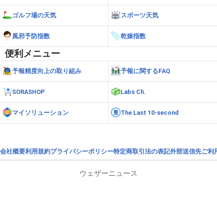
ゴルフ場の天気
スポーツ天気
風邪予防指数
乾燥指数
便利メニュー
予報精度向上の取り組み
予報に関するFAQ
SORASHOP
Labs Ch.
マイソリューション
The Last 10-second
会社概要
利用規約
プライバシーポリシー
特定商取引法の表記
外部送信先
ご利
ウェザーニュース