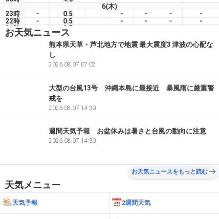
6(木)
23時
-
0.5
-
-
-
-
22時
-
0.5
-
-
-
-
21時
-
0.5
-
-
-
-
お天気ニュース
20時
-
0.0
-
-
-
-
19時
-
4.0
-
-
-
-
熊本県天草・芦北地方で地震 最大震度3 津波の心配な
18時
-
5.0
-
-
-
-
し
17時
-
0.0
-
-
-
-
16時
-
2026.08.07 07:02
0.0
-
-
-
-
大型の台風13号 沖縄本島に最接近 暴風雨に厳重警
戒を
2026.08.07 14:30
週間天気予報 お盆休みは暑さと台風の動向に注意
2026.08.07 14:30
お天気ニュースをもっと読む
天気メニュー
天気予報
2週間天気