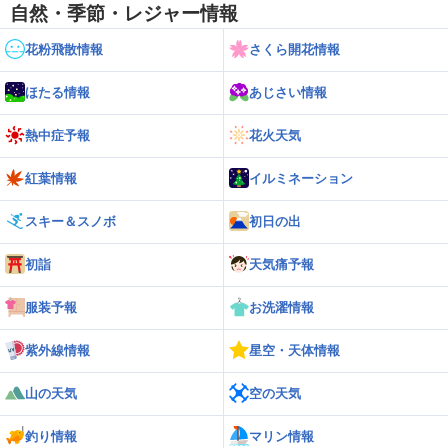
自然・季節・レジャー情報
花粉飛散情報
さくら開花情報
ほたる情報
あじさい情報
熱中症予報
花火天気
紅葉情報
イルミネーション
スキー＆スノボ
初日の出
初詣
天気痛予報
服装予報
お洗濯情報
紫外線情報
星空・天体情報
山の天気
空の天気
釣り情報
マリン情報