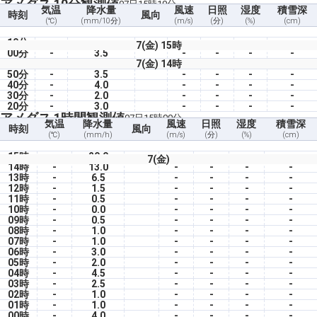
アメダス 10分観測値
07日15時10分
気温
降水量
風速
日照
湿度
積雪深
時刻
風向
(℃)
(mm/10分)
(m/s)
(分)
(%)
(cm)
10分
-
-
-
-
-
-
7(金) 15時
00分
-
3.5
-
-
-
-
7(金) 14時
50分
-
3.5
-
-
-
-
40分
-
4.0
-
-
-
-
30分
-
2.0
-
-
-
-
20分
-
3.0
-
-
-
-
アメダス 1時間観測値
07日15時00分
気温
降水量
風速
日照
湿度
積雪深
時刻
風向
(℃)
(mm/h)
(m/s)
(分)
(%)
(cm)
15時
-
20.0
-
-
-
-
7(金)
14時
-
13.0
-
-
-
-
13時
-
6.5
-
-
-
-
12時
-
1.5
-
-
-
-
11時
-
0.5
-
-
-
-
10時
-
0.0
-
-
-
-
09時
-
0.5
-
-
-
-
08時
-
1.0
-
-
-
-
07時
-
1.0
-
-
-
-
06時
-
3.0
-
-
-
-
05時
-
2.0
-
-
-
-
04時
-
4.5
-
-
-
-
03時
-
2.5
-
-
-
-
02時
-
1.0
-
-
-
-
01時
-
1.0
-
-
-
-
00時
-
4.0
-
-
-
-