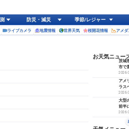
測
防災・減災
季節/レジャー
ライブカメラ
地震情報
世界天気
桜開花情報
アメダ
お天気ニュー
茨城
市で
2026.0
アメ
ラス
2026.0
大型
前半
2026.0