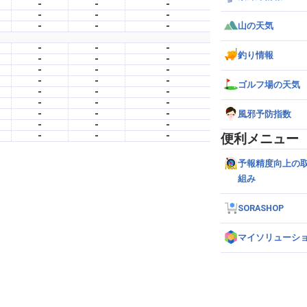
-
-
-
-
-
-
-
-
-
山の天気
-
-
-
釣り情報
-
-
-
-
-
-
-
-
-
ゴルフ場の天気
-
-
-
-
-
-
-
-
-
風邪予防指数
-
-
-
-
-
-
便利メニュー
予報精度向上の
組み
SORASHOP
マイソリューシ