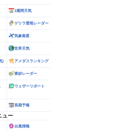
2週間天気
ゲリラ雷雨レーダー
気象衛星
世界天気
気)
アメダスランキング
黄砂レーダー
ス
ウェザーリポート
長期予報
ニュー
台風情報