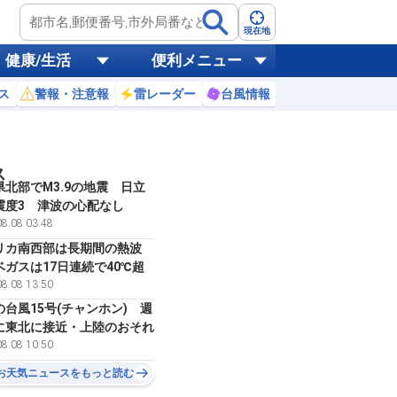
現在地
健康/生活
便利メニュー
ス
警報・注意報
雷レーダー
台風情報
お天気ニュース
ス
県北部でM3.9の地震 日立
震度3 津波の心配なし
8.08 03:48
リカ南西部は長期間の熱波
ベガスは17日連続で40℃超
8.08 13:50
の台風15号(チャンホン) 週
に東北に接近・上陸のおそれ
8.08 10:50
お天気ニュースをもっと読む