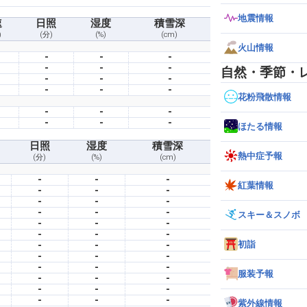
地震情報
速
日照
湿度
積雪深
)
(分)
(%)
(cm)
火山情報
-
-
-
-
-
-
自然・季節・
-
-
-
-
-
-
花粉飛散情報
-
-
-
-
-
-
ほたる情報
日照
湿度
積雪深
熱中症予報
(分)
(%)
(cm)
-
-
-
紅葉情報
-
-
-
-
-
-
-
-
-
スキー＆スノボ
-
-
-
-
-
-
初詣
-
-
-
-
-
-
-
-
-
服装予報
-
-
-
-
-
-
-
-
-
紫外線情報