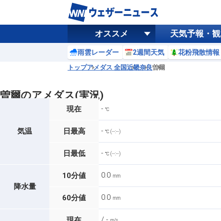
オススメ
天気予報・観
雨雲レーダー
2週間天気
花粉飛散情報
トップ
アメダス 全国
近畿
奈良
曽爾
曽爾のアメダス(実況)
-
現在
℃
-
気温
日最高
℃ (--:--)
-
日最低
℃ (--:--)
0.0
10分値
mm
降水量
0.0
60分値
mm
/ -
現在
m/s