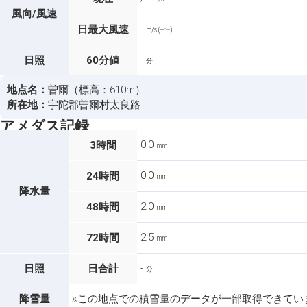
風向/風速
-
日最大風速
m/s (--:--)
-
日照
60分値
分
地点名：
曽爾（標高：610m）
所在地：
宇陀郡曽爾村太良路
アメダス記録
0.0
3時間
mm
0.0
24時間
mm
降水量
2.0
48時間
mm
2.5
72時間
mm
-
日照
日合計
分
降雪量
※この地点での積雪量のデータが一部取得できてい