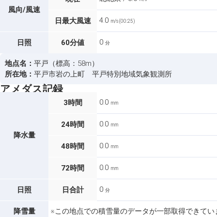
風向/風速
4.0
日最大風速
m/s (00:25)
0
日照
60分値
分
地点名：
平戸（標高：58m）
所在地：
平戸市岩の上町 平戸特別地域気象観測所
アメダス記録
0.0
3時間
mm
0.0
24時間
mm
降水量
0.0
48時間
mm
0.0
72時間
mm
0
日照
日合計
分
降雪量
※この地点での積雪量のデータが一部取得できてい