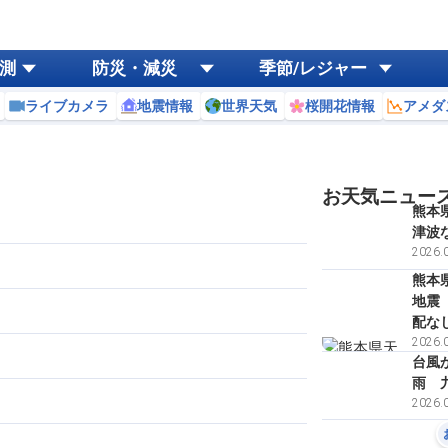
測
防災・減災
季節/レジャー
ライブカメラ
地震情報
世界天気
桜開花情報
アメダ
お天気ニュー
熊本
津波
2026.0
熊本
地震
配な
2026.0
台風
雨 
2026.0