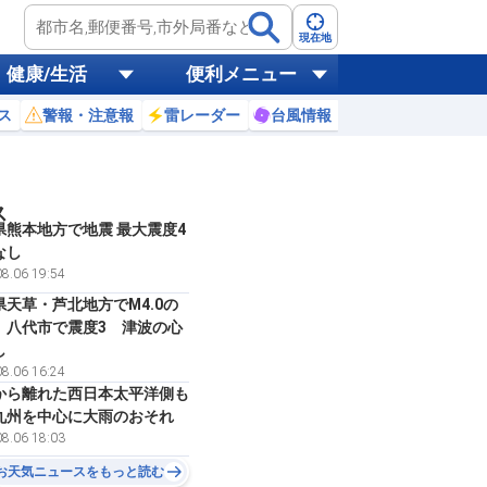
現在地
健康/生活
便利メニュー
ス
警報・注意報
雷レーダー
台風情報
お天気ニュース
ス
県熊本地方で地震 最大震度4
なし
8.06 19:54
県天草・芦北地方でM4.0の
 八代市で震度3 津波の心
し
8.06 16:24
から離れた西日本太平洋側も
九州を中心に大雨のおそれ
8.06 18:03
お天気ニュースをもっと読む