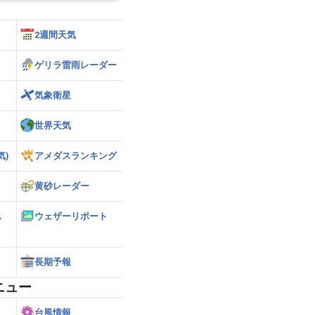
2週間天気
ゲリラ雷雨レーダー
気象衛星
世界天気
気)
アメダスランキング
黄砂レーダー
ス
ウェザーリポート
長期予報
ニュー
台風情報