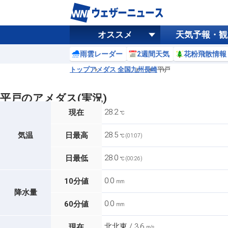
オススメ
天気予報・観
雨雲レーダー
2週間天気
花粉飛散情報
トップ
アメダス 全国
九州
長崎
平戸
平戸のアメダス(実況)
28.2
現在
℃
28.5
気温
日最高
℃ (01:07)
28.0
日最低
℃ (00:26)
0.0
10分値
mm
降水量
0.0
60分値
mm
北北東 / 3.6
現在
m/s