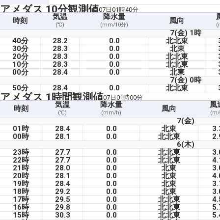
アメダス 10分観測値
07日01時40分
気温
降水量
時刻
風向
(℃)
(mm/10分)
(
7(金) 1時
40分
28.2
0.0
北北東
30分
28.3
0.0
北東
20分
28.3
0.0
北北東
10分
28.3
0.0
北北東
00分
28.4
0.0
北東
7(金) 0時
50分
28.4
0.0
北北東
アメダス 1時間観測値
07日01時00分
気温
降水量
風
時刻
風向
(℃)
(mm/h)
(m/
7(金)
01時
28.4
0.0
北東
3.
00時
28.1
0.0
北北東
2.
6(木)
23時
27.7
0.0
北北東
3.
22時
27.7
0.0
北北東
4.
21時
28.0
0.0
北東
3.
20時
28.1
0.0
北東
4.
19時
28.4
0.0
北東
3.
18時
29.2
0.0
北東
3.
17時
29.5
0.0
北北東
4.
16時
29.8
0.0
北北東
5.
15時
30.3
0.0
北北東
5.