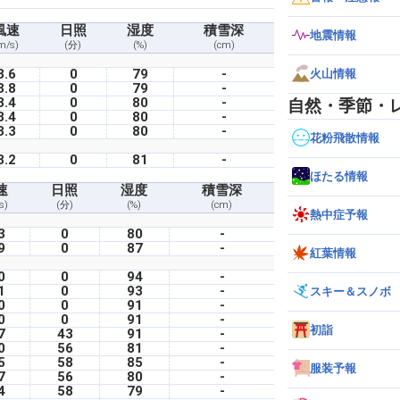
風速
日照
湿度
積雪深
地震情報
m/s)
(分)
(%)
(cm)
3.6
0
79
-
火山情報
3.8
0
79
-
3.4
0
80
-
自然・季節・
3.4
0
80
-
3.3
0
80
-
花粉飛散情報
3.2
0
81
-
ほたる情報
速
日照
湿度
積雪深
s)
(分)
(%)
(cm)
熱中症予報
3
0
80
-
9
0
87
-
紅葉情報
0
0
94
-
1
0
93
-
スキー＆スノボ
0
0
91
-
0
0
91
-
初詣
7
43
91
-
0
56
81
-
5
58
85
-
服装予報
7
56
80
-
4
58
79
-