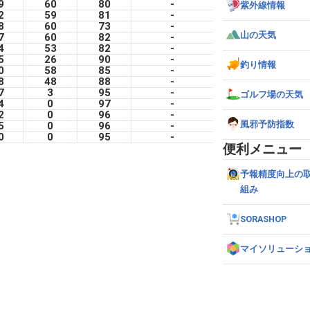
9
60
80
-
紫外線情報
2
59
81
-
8
60
73
-
山の天気
7
60
82
-
4
53
82
-
5
26
90
-
釣り情報
0
58
85
-
8
48
88
-
7
3
95
-
ゴルフ場の天気
4
0
97
-
2
0
96
-
風邪予防指数
5
0
96
-
0
0
95
-
便利メニュー
予報精度向上の
組み
SORASHOP
マイソリューシ