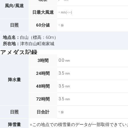
風向/風速
-
日最大風速
m/s (--:--)
-
日照
60分値
分
地点名：
白山（標高：60m）
所在地：
津市白山町南家城
アメダス記録
0.0
3時間
mm
3.5
24時間
mm
降水量
3.5
48時間
mm
3.5
72時間
mm
-
日照
日合計
分
降雪量
※この地点での積雪量のデータが一部取得できてい