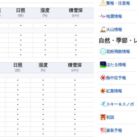
警報・注意報
速
日照
湿度
積雪深
)
(分)
(%)
(cm)
地震情報
-
-
-
火山情報
-
-
-
自然・季節・
-
-
-
-
-
-
-
-
-
花粉飛散情報
-
-
-
ほたる情報
日照
湿度
積雪深
(分)
(%)
(cm)
熱中症予報
-
-
-
-
-
-
-
-
-
紅葉情報
-
-
-
-
-
-
スキー＆スノボ
-
-
-
-
-
-
-
-
-
初詣
-
-
-
-
-
-
-
-
-
服装予報
-
-
-