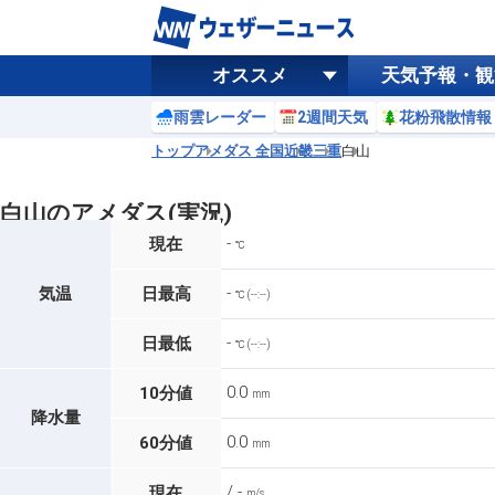
オススメ
天気予報・観
雨雲レーダー
2週間天気
花粉飛散情報
トップ
アメダス 全国
近畿
三重
白山
白山のアメダス(実況)
-
現在
℃
-
気温
日最高
℃ (--:--)
-
日最低
℃ (--:--)
0.0
10分値
mm
降水量
0.0
60分値
mm
/ -
現在
m/s