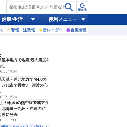
現在地
健康/生活
便利メニュー
ス
警報・注意報
雷レーダー
台風情報
お天気ニュース
ス
県熊本地方で地震 最大震度4
なし
8.06 19:54
県天草・芦北地方でM4.0の
 八代市で震度3 津波の心
し
8.06 16:24
8月7日(金)の熱中症警戒アラ
 北海道〜九州・沖縄の31
府県に発表
8.06 17:00
お天気ニュースをもっと読む