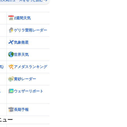
2週間天気
ゲリラ雷雨レーダー
気象衛星
世界天気
気)
アメダスランキング
黄砂レーダー
ス
ウェザーリポート
長期予報
ニュー