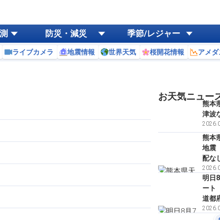
測
防災・減災
季節/レジャー
ライブカメラ
地震情報
世界天気
桜開花情報
アメダ
お天気ニュー
熊本
津波
2026.0
熊本
地震
配な
2026.0
明日
ート
道都
2026.0