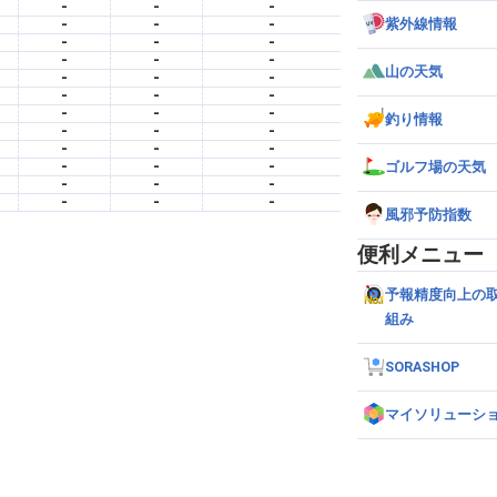
-
-
-
-
-
-
紫外線情報
-
-
-
-
-
-
山の天気
-
-
-
-
-
-
-
-
-
釣り情報
-
-
-
-
-
-
-
-
-
ゴルフ場の天気
-
-
-
-
-
-
風邪予防指数
便利メニュー
予報精度向上の
組み
SORASHOP
マイソリューシ