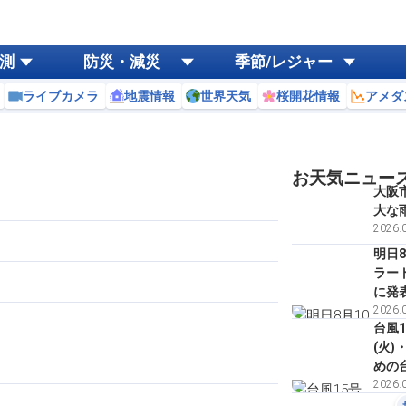
測
防災・減災
季節/レジャー
ライブカメラ
地震情報
世界天気
桜開花情報
アメダ
お天気ニュー
大阪
大な
2026.0
明日8
ラー
に発
2026.0
台風1
(火
めの
2026.0