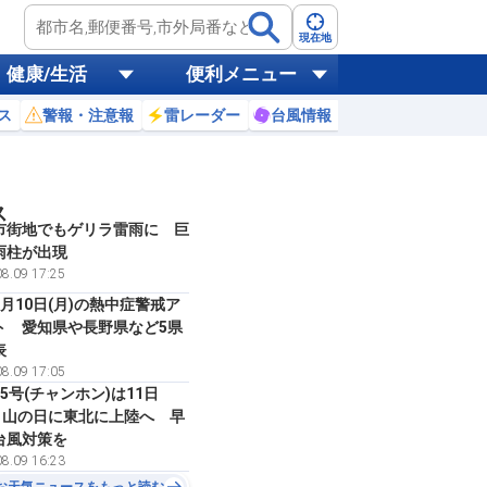
現在地
健康/生活
便利メニュー
ス
警報・注意報
雷レーダー
台風情報
お天気ニュース
ス
市街地でもゲリラ雷雨に 巨
雨柱が出現
8.09 17:25
月10日(月)の熱中症警戒ア
ト 愛知県や長野県など5県
表
8.09 17:05
5号(チャンホン)は11日
)・山の日に東北に上陸へ 早
台風対策を
8.09 16:23
お天気ニュースをもっと読む