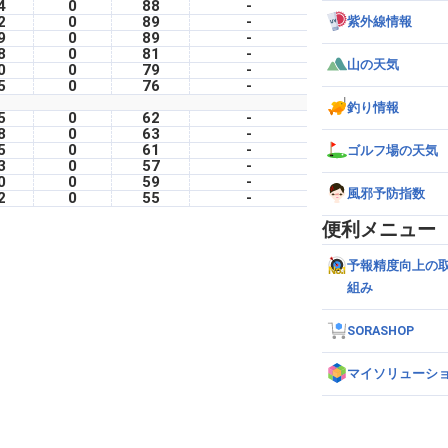
4
0
88
-
2
0
89
-
紫外線情報
9
0
89
-
8
0
81
-
山の天気
0
0
79
-
5
0
76
-
釣り情報
5
0
62
-
8
0
63
-
5
0
61
-
ゴルフ場の天気
3
0
57
-
0
0
59
-
風邪予防指数
2
0
55
-
便利メニュー
予報精度向上の
組み
SORASHOP
マイソリューシ