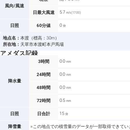
風向/風速
5.7
日最大風速
m/s (17:00)
0
日照
60分値
分
地点名：
本渡（標高：30m）
所在地：
天草市本渡町本戸馬場
アメダス記録
0.0
3時間
mm
0.0
24時間
mm
降水量
0.0
48時間
mm
0.5
72時間
mm
15
日照
日合計
分
降雪量
※この地点での積雪量のデータが一部取得できてい