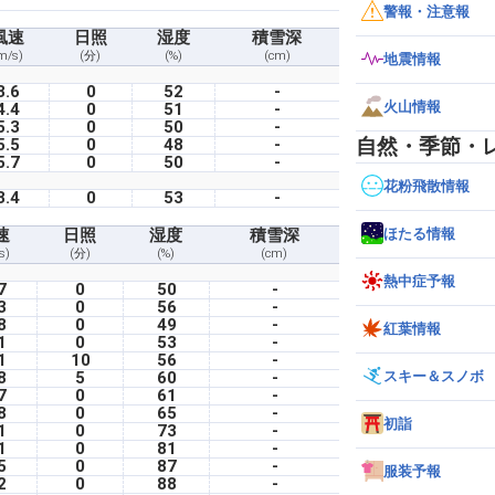
警報・注意報
風速
日照
湿度
積雪深
m/s)
(分)
(%)
(cm)
地震情報
3.6
0
52
-
火山情報
4.4
0
51
-
5.3
0
50
-
自然・季節・
5.5
0
48
-
5.7
0
50
-
花粉飛散情報
3.4
0
53
-
ほたる情報
速
日照
湿度
積雪深
s)
(分)
(%)
(cm)
熱中症予報
7
0
50
-
3
0
56
-
8
0
49
-
紅葉情報
1
0
53
-
1
10
56
-
スキー＆スノボ
8
5
60
-
7
0
61
-
8
0
65
-
初詣
1
0
73
-
1
0
81
-
5
0
87
-
服装予報
2
0
88
-