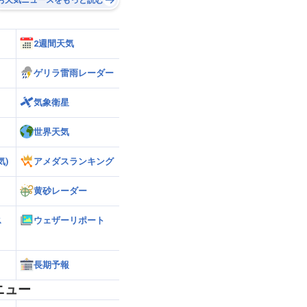
2週間天気
ゲリラ雷雨レーダー
気象衛星
世界天気
気)
アメダスランキング
黄砂レーダー
ス
ウェザーリポート
長期予報
ニュー