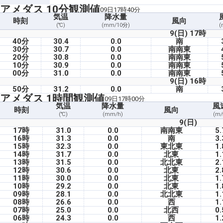
アメダス 10分観測値
09日17時40分
気温
降水量
時刻
風向
(℃)
(mm/10分)
(
9(日) 17時
40分
30.4
0.0
南
30分
30.7
0.0
南南東
20分
30.8
0.0
南南東
10分
30.9
0.0
南南東
00分
31.0
0.0
南南東
9(日) 16時
50分
31.2
0.0
南
アメダス 1時間観測値
09日17時00分
気温
降水量
風
時刻
風向
(℃)
(mm/h)
(m/
9(日)
17時
31.0
0.0
南南東
5.
16時
31.3
0.0
南
3.
15時
32.3
0.0
東北東
1.
14時
31.7
0.0
北東
1.
13時
31.5
0.0
北北東
2.
12時
30.6
0.0
北東
2.
11時
30.0
0.0
北東
1.
10時
29.2
0.0
北東
1.
09時
28.1
0.0
北北東
1.
08時
26.6
0.0
西
1.
07時
25.0
0.0
北西
0.
06時
24.3
0.0
西
1.