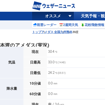
オススメ
天気予報・観
雨雲レーダー
2週間天気
花粉飛散情報
トップ
アメダス 全国
九州
熊本
本渡
本渡のアメダス(実況)
30.4
現在
℃
33.0
気温
日最高
℃ (14:40)
24.2
日最低
℃ (05:51)
0.0
10分値
mm
降水量
0.0
60分値
mm
南 / 3.6
現在
m/s