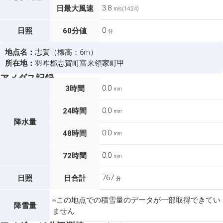
3.8
日最大風速
m/s (14:24)
0
日照
60分値
分
地点名：
志賀（標高：6m）
所在地：
羽咋郡志賀町富来領家町甲
アメダス記録
0.0
3時間
mm
0.0
24時間
mm
降水量
0.0
48時間
mm
0.0
72時間
mm
767
日照
日合計
分
※この地点での積雪量のデータが一部取得できてい
降雪量
ません