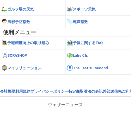
ゴルフ場の天気
スポーツ天気
風邪予防指数
乾燥指数
便利メニュー
予報精度向上の取り組み
予報に関するFAQ
SORASHOP
Labs Ch.
マイソリューション
The Last 10-second
会社概要
利用規約
プライバシーポリシー
特定商取引法の表記
外部送信先
ご利
ウェザーニュース