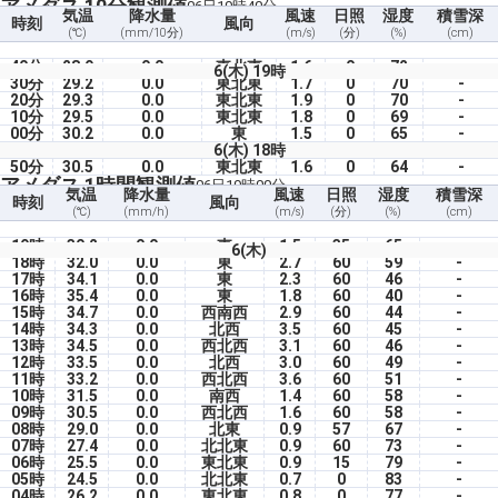
アメダス 10分観測値
06日19時40分
気温
降水量
風速
日照
湿度
積雪深
時刻
風向
(℃)
(mm/10分)
(m/s)
(分)
(%)
(cm)
40分
28.9
0.0
東北東
1.6
0
72
-
6(木) 19時
30分
29.2
0.0
東北東
1.7
0
70
-
20分
29.3
0.0
東北東
1.9
0
70
-
10分
29.5
0.0
東北東
1.8
0
69
-
00分
30.2
0.0
東
1.5
0
65
-
6(木) 18時
50分
30.5
0.0
東北東
1.6
0
64
-
アメダス 1時間観測値
06日19時00分
気温
降水量
風速
日照
湿度
積雪深
時刻
風向
(℃)
(mm/h)
(m/s)
(分)
(%)
(cm)
19時
30.2
0.0
東
1.5
35
65
-
6(木)
18時
32.0
0.0
東
2.7
60
59
-
17時
34.1
0.0
東
2.3
60
46
-
16時
35.4
0.0
東
1.8
60
40
-
15時
34.7
0.0
西南西
2.9
60
44
-
14時
34.3
0.0
北西
3.5
60
45
-
13時
34.5
0.0
西北西
3.1
60
46
-
12時
33.5
0.0
北西
3.0
60
49
-
11時
33.2
0.0
西北西
3.6
60
51
-
10時
31.5
0.0
南西
1.4
60
58
-
09時
30.5
0.0
西北西
1.6
60
58
-
08時
29.0
0.0
北東
0.9
57
67
-
07時
27.4
0.0
北北東
0.9
60
73
-
06時
25.5
0.0
東北東
0.9
15
79
-
05時
24.5
0.0
北北東
0.7
0
83
-
04時
26.2
0.0
東北東
0.8
0
77
-