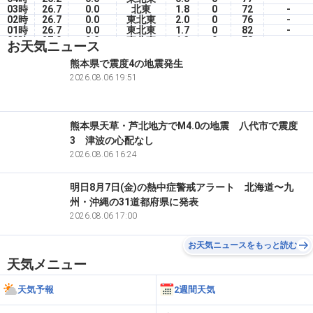
03時
26.7
0.0
北東
1.8
0
72
-
02時
26.7
0.0
東北東
2.0
0
76
-
01時
26.7
0.0
東北東
1.7
0
82
-
00時
27.0
0.0
東北東
1.3
0
78
-
お天気ニュース
5(水)
23時
27.4
0.0
北東
2.1
0
74
-
熊本県で震度4の地震発生
22時
27.2
0.0
北北東
1.6
0
78
-
2026.08.06 19:51
21時
27.9
0.0
北北東
1.0
0
79
-
20時
28.3
0.0
北北東
1.3
0
77
-
熊本県天草・芦北地方でM4.0の地震 八代市で震度
3 津波の心配なし
2026.08.06 16:24
明日8月7日(金)の熱中症警戒アラート 北海道〜九
州・沖縄の31道都府県に発表
2026.08.06 17:00
お天気ニュースをもっと読む
天気メニュー
天気予報
2週間天気