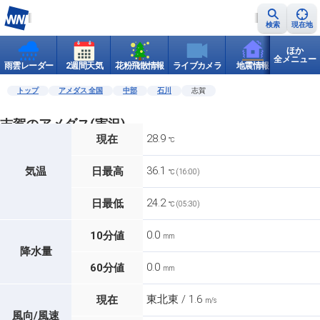
検索
現在地
ほか
全メニュー
雨雲レーダー
2週間天気
花粉飛散情報
ライブカメラ
地震情報
世界天
トップ
アメダス 全国
中部
石川
志賀
志賀のアメダス(実況)
28.9
現在
℃
36.1
気温
日最高
℃ (16:00)
24.2
日最低
℃ (05:30)
0.0
10分値
mm
降水量
0.0
60分値
mm
東北東 / 1.6
現在
m/s
風向/風速