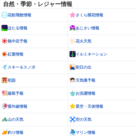
自然・季節・レジャー情報
花粉飛散情報
さくら開花情報
ほたる情報
あじさい情報
熱中症予報
花火天気
紅葉情報
イルミネーション
スキー＆スノボ
初日の出
初詣
天気痛予報
服装予報
お洗濯情報
紫外線情報
星空・天体情報
山の天気
空の天気
釣り情報
マリン情報