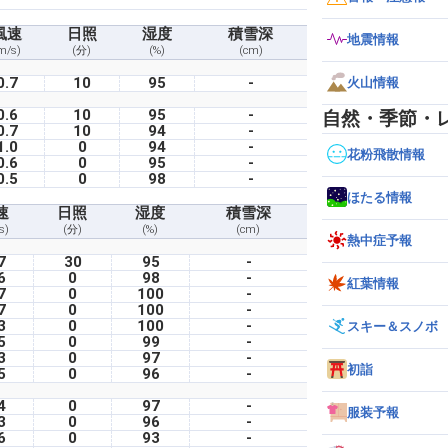
風速
日照
湿度
積雪深
地震情報
m/s)
(分)
(%)
(cm)
0.7
10
95
-
火山情報
0.6
10
95
-
自然・季節・
0.7
10
94
-
1.0
0
94
-
花粉飛散情報
0.6
0
95
-
0.5
0
98
-
ほたる情報
速
日照
湿度
積雪深
s)
(分)
(%)
(cm)
熱中症予報
7
30
95
-
6
0
98
-
紅葉情報
7
0
100
-
7
0
100
-
3
0
100
-
スキー＆スノボ
5
0
99
-
3
0
97
-
初詣
5
0
96
-
4
0
97
-
服装予報
3
0
96
-
6
0
93
-