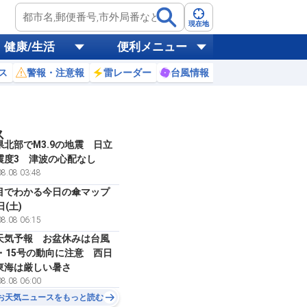
現在地
健康/生活
便利メニュー
ス
警報・注意報
雷レーダー
台風情報
お天気ニュース
ス
県北部でM3.9の地震 日立
震度3 津波の心配なし
8.08 03:48
目でわかる今日の傘マップ
日(土)
8.08 06:15
天気予報 お盆休みは台風
号・15号の動向に注意 西日
東海は厳しい暑さ
8.08 06:00
お天気ニュースをもっと読む