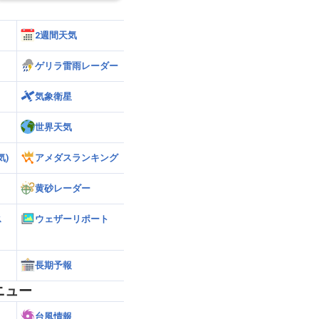
2週間天気
ゲリラ雷雨レーダー
気象衛星
世界天気
気)
アメダスランキング
黄砂レーダー
ス
ウェザーリポート
長期予報
ニュー
台風情報