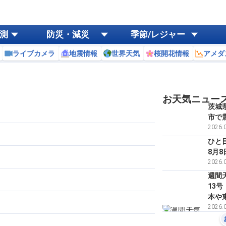
測
防災・減災
季節/レジャー
ライブカメラ
地震情報
世界天気
桜開花情報
アメダ
お天気ニュー
茨城
市で
2026.0
ひと
8月8
2026.0
週間
13
本や
2026.0