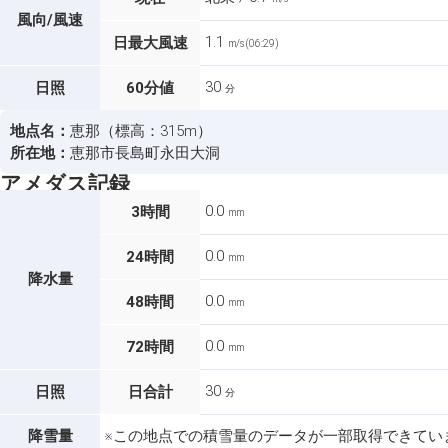
風向/風速
1.1
日最大風速
m/s (06:29)
30
日照
60分値
分
地点名：
恵那（標高：315m）
所在地：
恵那市長島町永田大洞
アメダス記録
0.0
3時間
mm
0.0
24時間
mm
降水量
0.0
48時間
mm
0.0
72時間
mm
30
日照
日合計
分
降雪量
※この地点での積雪量のデータが一部取得できてい