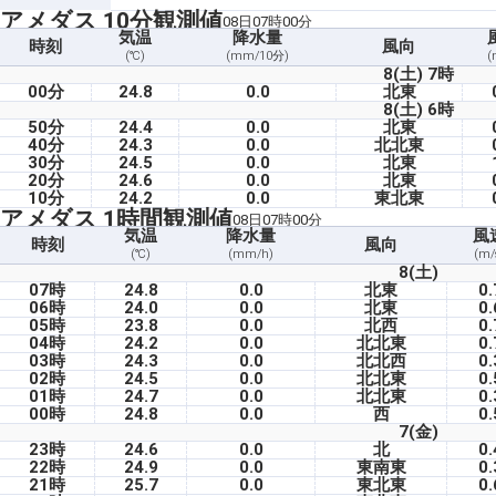
アメダス 10分観測値
08日07時00分
気温
降水量
時刻
風向
(℃)
(mm/10分)
(
8(土) 7時
00分
24.8
0.0
北東
8(土) 6時
50分
24.4
0.0
北東
40分
24.3
0.0
北北東
30分
24.5
0.0
北東
20分
24.6
0.0
北東
10分
24.2
0.0
東北東
アメダス 1時間観測値
08日07時00分
気温
降水量
風
時刻
風向
(℃)
(mm/h)
(m/
8(土)
07時
24.8
0.0
北東
0.
06時
24.0
0.0
北東
0.
05時
23.8
0.0
北西
0.
04時
24.2
0.0
北北東
0.
03時
24.3
0.0
北北西
0.
02時
24.5
0.0
北北東
0.
01時
24.7
0.0
北北東
0.
00時
24.8
0.0
西
0.
7(金)
23時
24.6
0.0
北
0.
22時
24.9
0.0
東南東
0.
21時
25.7
0.0
東北東
0.