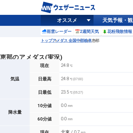
オススメ
天気予報・観
雨雲レーダー
2週間天気
花粉飛散情報
トップ
アメダス 全国
中部
岐阜
恵那
恵那のアメダス(実況)
24.8
現在
℃
24.8
気温
日最高
℃ (07:00)
23.5
日最低
℃ (05:27)
0.0
10分値
mm
降水量
0.0
60分値
mm
北東 / 0.7
現在
m/s