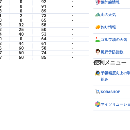
7
0
92
-
紫外線情報
9
0
91
-
3
0
89
-
山の天気
1
2
73
-
0
0
65
-
3
32
58
-
釣り情報
2
25
50
-
4
40
53
-
0
0
64
-
ゴルフ場の天気
2
44
61
-
6
60
58
-
風邪予防指数
7
60
74
-
7
60
85
-
便利メニュー
予報精度向上の
組み
SORASHOP
マイソリューシ