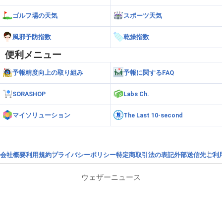
ゴルフ場の天気
スポーツ天気
風邪予防指数
乾燥指数
便利メニュー
予報精度向上の取り組み
予報に関するFAQ
SORASHOP
Labs Ch.
マイソリューション
The Last 10-second
会社概要
利用規約
プライバシーポリシー
特定商取引法の表記
外部送信先
ご利
ウェザーニュース