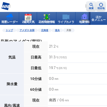
検索
現在地
ほか
全メニュー
雨雲レーダー
2週間天気
花粉飛散情報
ライブカメラ
地震情報
世界天
トップ
アメダス 全国
北海道
道央
月形
月形のアメダス(実況)
21.2
現在
℃
31.3
気温
日最高
℃ (13:52)
19.7
日最低
℃ (05:10)
0.0
10分値
mm
降水量
0.0
60分値
mm
南西 / 0.6
現在
m/s
風向/風速