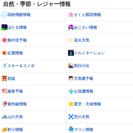
自然・季節・レジャー情報
花粉飛散情報
さくら開花情報
ほたる情報
あじさい情報
熱中症予報
花火天気
紅葉情報
イルミネーション
スキー＆スノボ
初日の出
初詣
天気痛予報
服装予報
お洗濯情報
紫外線情報
星空・天体情報
山の天気
空の天気
釣り情報
マリン情報