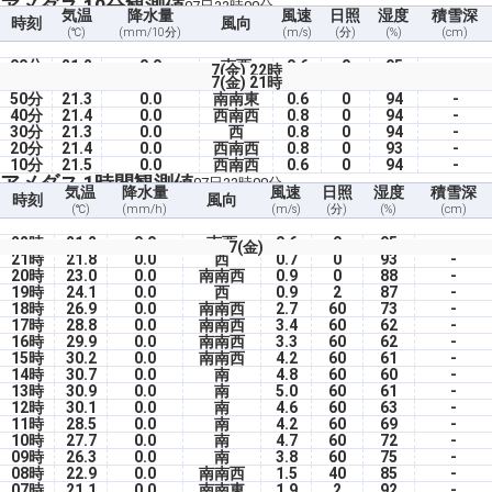
アメダス 10分観測値
07日22時00分
気温
降水量
風速
日照
湿度
積雪深
時刻
風向
(℃)
(mm/10分)
(m/s)
(分)
(%)
(cm)
00分
21.2
0.0
南西
0.6
0
95
-
7(金) 22時
7(金) 21時
50分
21.3
0.0
南南東
0.6
0
94
-
40分
21.4
0.0
西南西
0.8
0
94
-
30分
21.3
0.0
西
0.8
0
94
-
20分
21.4
0.0
西南西
0.8
0
93
-
10分
21.5
0.0
西南西
0.6
0
94
-
アメダス 1時間観測値
07日22時00分
気温
降水量
風速
日照
湿度
積雪深
時刻
風向
(℃)
(mm/h)
(m/s)
(分)
(%)
(cm)
22時
21.2
0.0
南西
0.6
0
95
-
7(金)
21時
21.8
0.0
西
0.7
0
93
-
20時
23.0
0.0
南南西
0.9
0
88
-
19時
24.1
0.0
西
0.9
2
87
-
18時
26.9
0.0
南南西
2.7
60
73
-
17時
28.8
0.0
南南西
3.4
60
62
-
16時
29.9
0.0
南南西
3.3
60
62
-
15時
30.2
0.0
南南西
4.2
60
61
-
14時
30.7
0.0
南
4.8
60
60
-
13時
30.9
0.0
南
5.0
60
61
-
12時
30.1
0.0
南
4.6
60
63
-
11時
28.5
0.0
南
4.2
60
69
-
10時
27.7
0.0
南
4.7
60
72
-
09時
26.3
0.0
南
3.8
60
75
-
08時
22.9
0.0
南南西
1.5
40
85
-
07時
21.1
0.0
南南東
1.9
2
92
-