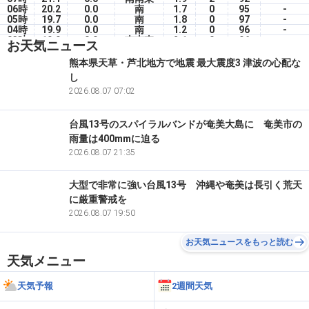
06時
20.2
0.0
南
1.7
0
95
-
05時
19.7
0.0
南
1.8
0
97
-
04時
19.9
0.0
南
1.2
0
96
-
03時
19.9
0.0
南南東
2.1
0
96
-
お天気ニュース
02時
20.0
0.0
南南東
2.9
0
96
-
01時
19.9
0.0
南南東
2.6
0
96
-
熊本県天草・芦北地方で地震 最大震度3 津波の心配な
00時
19.8
0.0
南
2.2
0
95
-
し
6(木)
23時
19.9
2026.08.07 07:02
0.0
南南東
1.7
0
95
-
台風13号のスパイラルバンドが奄美大島に 奄美市の
雨量は400mmに迫る
2026.08.07 21:35
大型で非常に強い台風13号 沖縄や奄美は長引く荒天
に厳重警戒を
2026.08.07 19:50
お天気ニュースをもっと読む
天気メニュー
天気予報
2週間天気