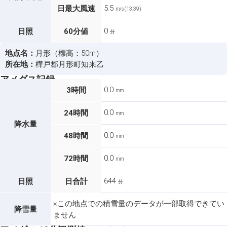
5.5
日最大風速
m/s (13:39)
0
日照
60分値
分
地点名：
月形（標高：50m）
所在地：
樺戸郡月形町知来乙
アメダス記録
0.0
3時間
mm
0.0
24時間
mm
降水量
0.0
48時間
mm
0.0
72時間
mm
644
日照
日合計
分
※この地点での積雪量のデータが一部取得できてい
降雪量
ません