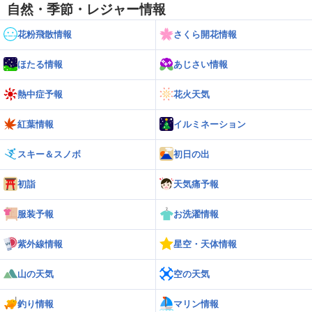
自然・季節・レジャー情報
花粉飛散情報
さくら開花情報
ほたる情報
あじさい情報
熱中症予報
花火天気
紅葉情報
イルミネーション
スキー＆スノボ
初日の出
初詣
天気痛予報
服装予報
お洗濯情報
紫外線情報
星空・天体情報
山の天気
空の天気
釣り情報
マリン情報