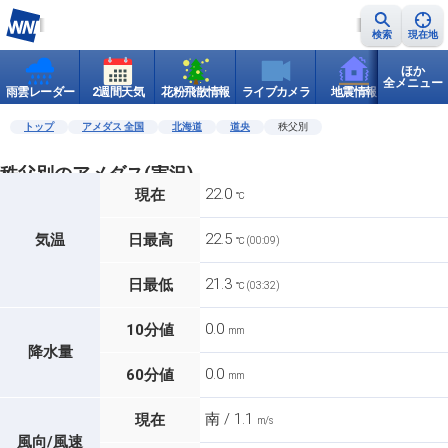
検索
現在地
ほか
全メニュー
雨雲レーダー
2週間天気
花粉飛散情報
ライブカメラ
地震情報
世界天
トップ
アメダス 全国
北海道
道央
秩父別
秩父別のアメダス(実況)
22.0
現在
℃
22.5
気温
日最高
℃ (00:09)
21.3
日最低
℃ (03:32)
0.0
10分値
mm
降水量
0.0
60分値
mm
南 / 1.1
現在
m/s
風向/風速