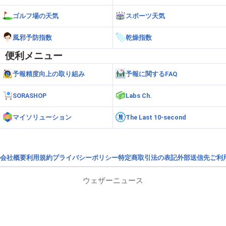
ゴルフ場の天気
スポーツ天気
風邪予防指数
乾燥指数
便利メニュー
予報精度向上の取り組み
予報に関するFAQ
SORASHOP
Labs Ch.
マイソリューション
The Last 10-second
会社概要
利用規約
プライバシーポリシー
特定商取引法の表記
外部送信先
ご利
ウェザーニュース