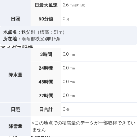
2.6
日最大風速
m/s (01:58)
0
日照
60分値
分
地点名：
秩父別（標高：51m）
所在地：
雨竜郡秩父別町5条
アメダス記録
0.0
3時間
mm
0.0
24時間
mm
降水量
0.0
48時間
mm
0.0
72時間
mm
0
日照
日合計
分
※この地点での積雪量のデータが一部取得できてい
降雪量
ません