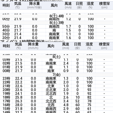
アメダス 10分観測値
08日04時10分
気温
降水量
風速
日照
湿度
積雪深
時刻
風向
(℃)
(mm/10分)
(m/s)
(分)
(%)
(cm)
10分
22.0
0.0
南
1.1
0
100
-
8(土) 4時
00分
21.9
0.0
南南西
1.2
0
100
-
8(土) 3時
50分
21.9
0.0
南南西
1.7
0
100
-
40分
21.7
0.0
南
1.5
0
100
-
30分
21.4
0.0
南南東
1.1
0
100
-
20分
21.4
0.0
南南東
1.6
0
100
-
アメダス 1時間観測値
08日04時00分
気温
降水量
風速
日照
湿度
積雪深
時刻
風向
(℃)
(mm/h)
(m/s)
(分)
(%)
(cm)
04時
21.9
0.0
南南西
1.2
0
100
-
8(土)
03時
21.5
0.0
南
1.1
0
100
-
02時
21.5
0.0
南南東
2.4
0
100
-
01時
21.9
0.0
南
1.1
0
100
-
00時
21.7
0.0
南東
0.9
0
100
-
7(金)
23時
22.4
0.0
南南東
1.3
0
100
-
22時
22.2
0.0
南南東
2.0
0
100
-
21時
22.6
0.0
北東
1.0
0
98
-
20時
23.6
0.0
北北東
2.0
0
93
-
19時
24.1
0.0
北北西
1.9
0
92
-
18時
25.8
0.0
北
2.6
10
82
-
17時
26.3
0.0
北北西
3.4
52
78
-
16時
28.0
0.0
北西
4.8
60
75
-
15時
31.8
0.0
南南西
2.9
60
61
-
14時
32.2
0.0
南南西
2.6
60
63
-