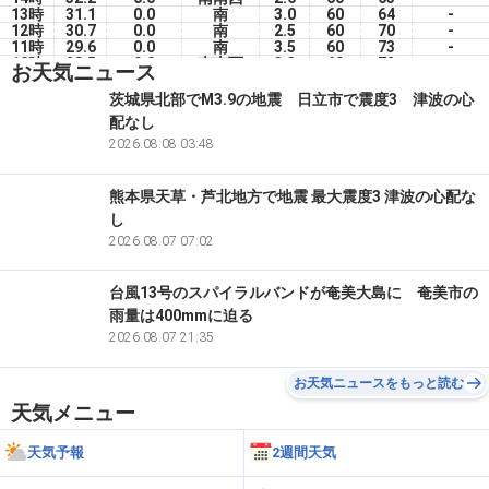
13時
31.1
0.0
南
3.0
60
64
-
12時
30.7
0.0
南
2.5
60
70
-
11時
29.6
0.0
南
3.5
60
73
-
10時
28.5
0.0
南南西
3.3
60
72
-
お天気ニュース
09時
26.8
0.0
南
2.6
60
80
-
08時
26.2
0.0
南南東
2.8
60
81
-
茨城県北部でM3.9の地震 日立市で震度3 津波の心
07時
23.5
0.0
南南東
2.5
60
89
-
配なし
06時
21.3
0.0
東
0.9
7
100
-
05時
19.7
2026.08.08 03:48
0.0
南南東
1.6
0
100
-
熊本県天草・芦北地方で地震 最大震度3 津波の心配な
し
2026.08.07 07:02
台風13号のスパイラルバンドが奄美大島に 奄美市の
雨量は400mmに迫る
2026.08.07 21:35
お天気ニュースをもっと読む
天気メニュー
天気予報
2週間天気