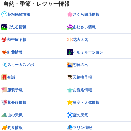
自然・季節・レジャー情報
花粉飛散情報
さくら開花情報
ほたる情報
あじさい情報
熱中症予報
花火天気
紅葉情報
イルミネーション
スキー＆スノボ
初日の出
初詣
天気痛予報
服装予報
お洗濯情報
紫外線情報
星空・天体情報
山の天気
空の天気
釣り情報
マリン情報