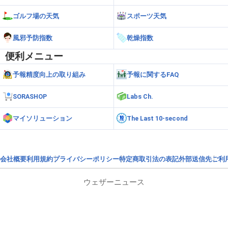
ゴルフ場の天気
スポーツ天気
風邪予防指数
乾燥指数
便利メニュー
予報精度向上の取り組み
予報に関するFAQ
SORASHOP
Labs Ch.
マイソリューション
The Last 10-second
会社概要
利用規約
プライバシーポリシー
特定商取引法の表記
外部送信先
ご利
ウェザーニュース