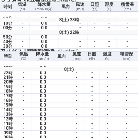
アメダス 10分観測値
08日23時20分
気温
降水量
風速
日照
湿度
積雪深
時刻
風向
(℃)
(mm/10分)
(m/s)
(分)
(%)
(cm)
20分
-
0.0
-
-
-
-
8(土) 23時
10分
-
0.0
-
-
-
-
00分
-
0.0
-
-
-
-
8(土) 22時
50分
-
0.0
-
-
-
-
40分
-
0.0
-
-
-
-
30分
-
0.0
-
-
-
-
アメダス 1時間観測値
08日23時00分
気温
降水量
風速
日照
湿度
積雪深
時刻
風向
(℃)
(mm/h)
(m/s)
(分)
(%)
(cm)
23時
-
0.0
-
-
-
-
8(土)
22時
-
0.0
-
-
-
-
21時
-
0.0
-
-
-
-
20時
-
0.0
-
-
-
-
19時
-
0.0
-
-
-
-
18時
-
0.0
-
-
-
-
17時
-
0.0
-
-
-
-
16時
-
0.0
-
-
-
-
15時
-
0.0
-
-
-
-
14時
-
0.0
-
-
-
-
13時
-
0.0
-
-
-
-
12時
-
0.0
-
-
-
-
11時
-
0.0
-
-
-
-
10時
-
0.0
-
-
-
-
09時
-
0.0
-
-
-
-
08時
-
0.0
-
-
-
-