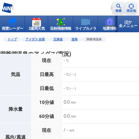
検索
現在地
ほか
全メニュー
雨雲レーダー
2週間天気
花粉飛散情報
ライブカメラ
地震情報
世界天
トップ
アメダス 全国
北海道
道南
洞爺湖温泉
洞爺湖温泉のアメダス(実況)
-
現在
℃
-
気温
日最高
℃ (--:--)
-
日最低
℃ (--:--)
0.0
10分値
mm
降水量
0.0
60分値
mm
/ -
現在
m/s
風向/風速