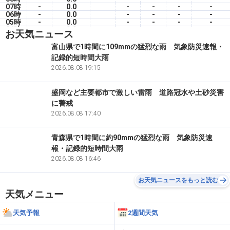
07時
-
0.0
-
-
-
-
06時
-
0.0
-
-
-
-
05時
-
0.0
-
-
-
-
04時
-
0.0
-
-
-
-
お天気ニュース
03時
-
0.0
-
-
-
-
02時
-
0.0
-
-
-
-
富山県で1時間に109mmの猛烈な雨 気象防災速報・
01時
-
0.0
-
-
-
-
記録的短時間大雨
00時
-
0.0
-
-
-
-
2026.08.08 19:15
盛岡など主要都市で激しい雷雨 道路冠水や土砂災害
に警戒
2026.08.08 17:40
青森県で1時間に約90mmの猛烈な雨 気象防災速
報・記録的短時間大雨
2026.08.08 16:46
お天気ニュースをもっと読む
天気メニュー
天気予報
2週間天気