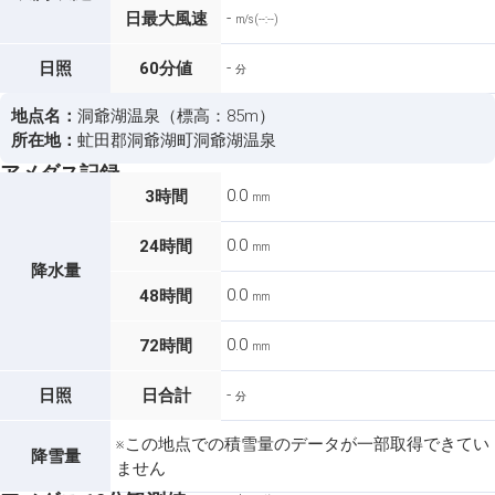
-
日最大風速
m/s (--:--)
-
日照
60分値
分
地点名：
洞爺湖温泉（標高：85m）
所在地：
虻田郡洞爺湖町洞爺湖温泉
アメダス記録
0.0
3時間
mm
0.0
24時間
mm
降水量
0.0
48時間
mm
0.0
72時間
mm
-
日照
日合計
分
※この地点での積雪量のデータが一部取得できてい
降雪量
ません