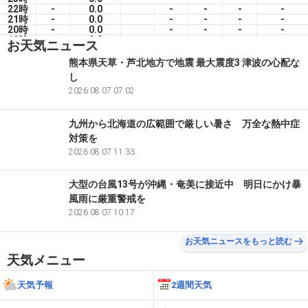
22時
-
0.0
-
-
-
-
21時
-
0.0
-
-
-
-
20時
-
0.0
-
-
-
-
19時
-
0.0
-
-
-
-
お天気ニュース
18時
-
0.0
-
-
-
-
17時
-
0.0
-
-
-
-
熊本県天草・芦北地方で地震 最大震度3 津波の心配な
16時
-
0.0
-
-
-
-
し
15時
-
0.0
-
-
-
-
14時
-
2026.08.07 07:02
0.0
-
-
-
-
九州から北海道の広範囲で厳しい暑さ 万全な熱中症
対策を
2026.08.07 11:33
大型の台風13号が沖縄・奄美に接近中 明日にかけ暴
風雨に厳重警戒を
2026.08.07 10:17
お天気ニュースをもっと読む
天気メニュー
天気予報
2週間天気