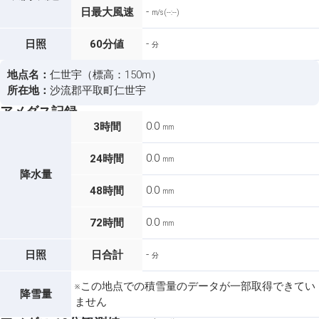
-
日最大風速
m/s (--:--)
-
日照
60分値
分
地点名：
仁世宇（標高：150m）
所在地：
沙流郡平取町仁世宇
アメダス記録
0.0
3時間
mm
0.0
24時間
mm
降水量
0.0
48時間
mm
0.0
72時間
mm
-
日照
日合計
分
※この地点での積雪量のデータが一部取得できてい
降雪量
ません