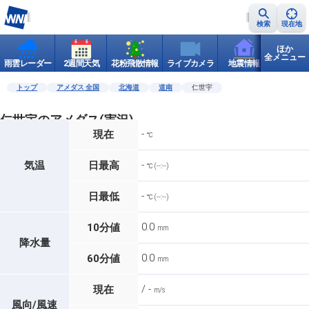
検索
現在地
ほか
全メニュー
雨雲レーダー
2週間天気
花粉飛散情報
ライブカメラ
地震情報
世界天
トップ
アメダス 全国
北海道
道南
仁世宇
仁世宇のアメダス(実況)
-
現在
℃
-
気温
日最高
℃ (--:--)
-
日最低
℃ (--:--)
0.0
10分値
mm
降水量
0.0
60分値
mm
/ -
現在
m/s
風向/風速