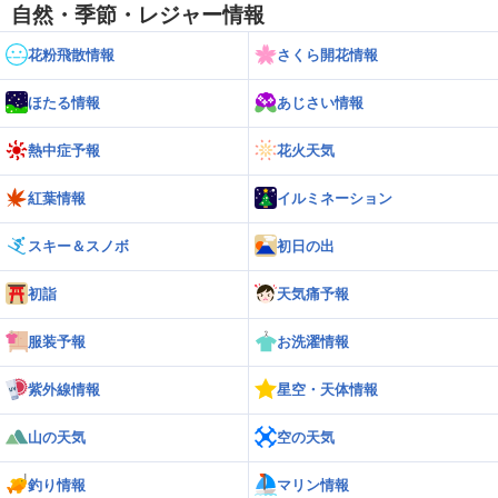
自然・季節・レジャー情報
花粉飛散情報
さくら開花情報
ほたる情報
あじさい情報
熱中症予報
花火天気
紅葉情報
イルミネーション
スキー＆スノボ
初日の出
初詣
天気痛予報
服装予報
お洗濯情報
紫外線情報
星空・天体情報
山の天気
空の天気
釣り情報
マリン情報