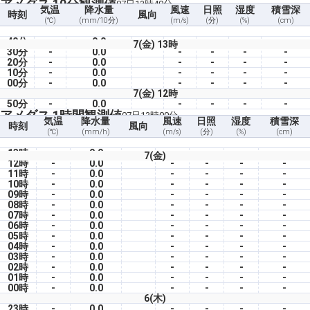
アメダス 10分観測値
07日13時40分
気温
降水量
風速
日照
湿度
積雪深
時刻
風向
(℃)
(mm/10分)
(m/s)
(分)
(%)
(cm)
40分
-
0.0
-
-
-
-
7(金) 13時
30分
-
0.0
-
-
-
-
20分
-
0.0
-
-
-
-
10分
-
0.0
-
-
-
-
00分
-
0.0
-
-
-
-
7(金) 12時
50分
-
0.0
-
-
-
-
アメダス 1時間観測値
07日13時00分
気温
降水量
風速
日照
湿度
積雪深
時刻
風向
(℃)
(mm/h)
(m/s)
(分)
(%)
(cm)
13時
-
0.0
-
-
-
-
7(金)
12時
-
0.0
-
-
-
-
11時
-
0.0
-
-
-
-
10時
-
0.0
-
-
-
-
09時
-
0.0
-
-
-
-
08時
-
0.0
-
-
-
-
07時
-
0.0
-
-
-
-
06時
-
0.0
-
-
-
-
05時
-
0.0
-
-
-
-
04時
-
0.0
-
-
-
-
03時
-
0.0
-
-
-
-
02時
-
0.0
-
-
-
-
01時
-
0.0
-
-
-
-
00時
-
0.0
-
-
-
-
6(木)
23時
-
0.0
-
-
-
-