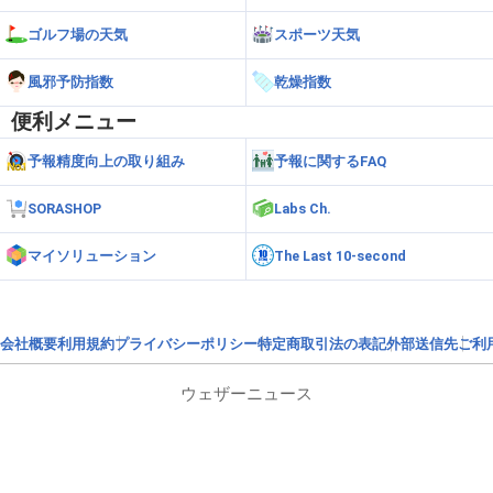
ゴルフ場の天気
スポーツ天気
風邪予防指数
乾燥指数
便利メニュー
予報精度向上の取り組み
予報に関するFAQ
SORASHOP
Labs Ch.
マイソリューション
The Last 10-second
会社概要
利用規約
プライバシーポリシー
特定商取引法の表記
外部送信先
ご利
ウェザーニュース