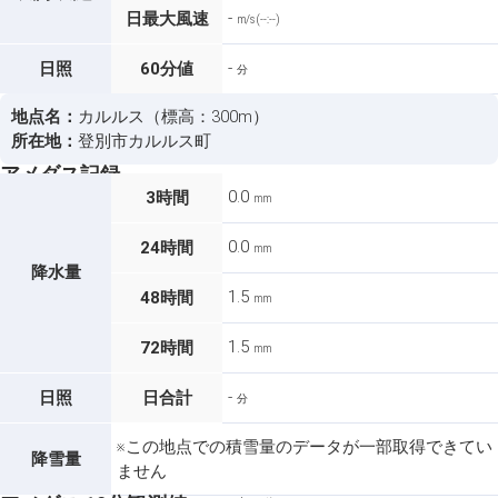
-
日最大風速
m/s (--:--)
-
日照
60分値
分
地点名：
カルルス（標高：300m）
所在地：
登別市カルルス町
アメダス記録
0.0
3時間
mm
0.0
24時間
mm
降水量
1.5
48時間
mm
1.5
72時間
mm
-
日照
日合計
分
※この地点での積雪量のデータが一部取得できてい
降雪量
ません