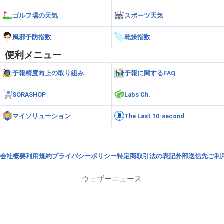
ゴルフ場の天気
スポーツ天気
風邪予防指数
乾燥指数
便利メニュー
予報精度向上の取り組み
予報に関するFAQ
SORASHOP
Labs Ch.
マイソリューション
The Last 10-second
会社概要
利用規約
プライバシーポリシー
特定商取引法の表記
外部送信先
ご利
ウェザーニュース