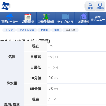
検索
現在地
ほか
全メニュー
雨雲レーダー
2週間天気
花粉飛散情報
ライブカメラ
地震情報
世界天
トップ
アメダス 全国
北海道
道南
カルルス
カルルスのアメダス(実況)
-
現在
℃
-
気温
日最高
℃ (--:--)
-
日最低
℃ (--:--)
0.0
10分値
mm
降水量
0.0
60分値
mm
/ -
現在
m/s
風向/風速