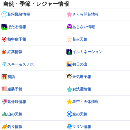
自然・季節・レジャー情報
花粉飛散情報
さくら開花情報
ほたる情報
あじさい情報
熱中症予報
花火天気
紅葉情報
イルミネーション
スキー＆スノボ
初日の出
初詣
天気痛予報
服装予報
お洗濯情報
紫外線情報
星空・天体情報
山の天気
空の天気
釣り情報
マリン情報