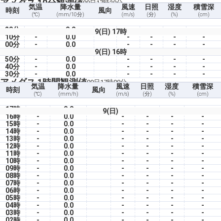
アメダス 10分観測値
09日17時20分
気温
降水量
風速
日照
湿度
積雪深
時刻
風向
(℃)
(mm/10分)
(m/s)
(分)
(%)
(cm)
20分
-
0.0
-
-
-
-
9(日) 17時
10分
-
0.0
-
-
-
-
00分
-
0.0
-
-
-
-
9(日) 16時
50分
-
0.0
-
-
-
-
40分
-
0.0
-
-
-
-
30分
-
0.0
-
-
-
-
アメダス 1時間観測値
09日17時00分
気温
降水量
風速
日照
湿度
積雪深
時刻
風向
(℃)
(mm/h)
(m/s)
(分)
(%)
(cm)
17時
-
0.0
-
-
-
-
9(日)
16時
-
0.0
-
-
-
-
15時
-
0.0
-
-
-
-
14時
-
0.0
-
-
-
-
13時
-
0.0
-
-
-
-
12時
-
0.0
-
-
-
-
11時
-
0.0
-
-
-
-
10時
-
0.0
-
-
-
-
09時
-
0.0
-
-
-
-
08時
-
0.0
-
-
-
-
07時
-
0.0
-
-
-
-
06時
-
0.0
-
-
-
-
05時
-
0.0
-
-
-
-
04時
-
0.0
-
-
-
-
03時
-
0.0
-
-
-
-
02時
-
0.0
-
-
-
-