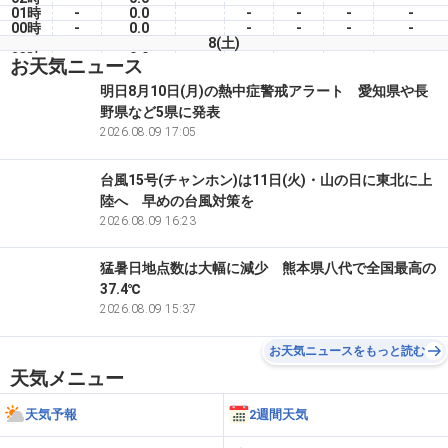
01時
-
0.0
-
-
-
-
00時
-
0.0
-
-
-
-
8(土)
23時
-
0.0
-
-
-
-
お天気ニュース
22時
-
0.0
-
-
-
-
21時
-
0.0
-
-
-
-
明日8月10日(月)の熱中症警戒アラート 愛知県や長
20時
-
0.0
-
-
-
-
野県など5県に発表
19時
-
0.0
-
-
-
-
18時
-
2026.08.09 17:05
0.0
-
-
-
-
台風15号(チャンホン)は11日(火)・山の日に東北に上
陸へ 早めの台風対策を
2026.08.09 16:23
猛暑日地点数は大幅に減少 熊本県八代で全国最高の
37.4℃
2026.08.09 15:37
お天気ニュースをもっと読む
天気メニュー
天気予報
2週間天気