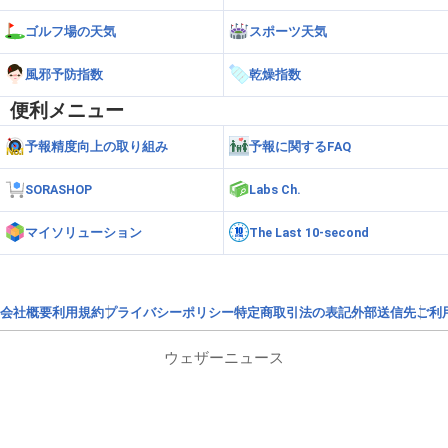
ゴルフ場の天気
スポーツ天気
風邪予防指数
乾燥指数
便利メニュー
予報精度向上の取り組み
予報に関するFAQ
SORASHOP
Labs Ch.
マイソリューション
The Last 10-second
会社概要
利用規約
プライバシーポリシー
特定商取引法の表記
外部送信先
ご利
ウェザーニュース