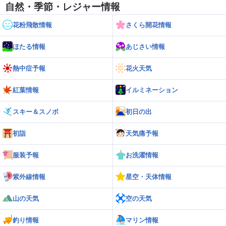
自然・季節・レジャー情報
花粉飛散情報
さくら開花情報
ほたる情報
あじさい情報
熱中症予報
花火天気
紅葉情報
イルミネーション
スキー＆スノボ
初日の出
初詣
天気痛予報
服装予報
お洗濯情報
紫外線情報
星空・天体情報
山の天気
空の天気
釣り情報
マリン情報