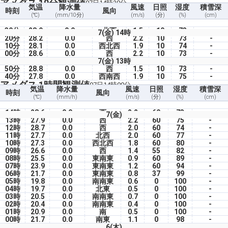
アメダス 10分観測値
07日14時30分
気温
降水量
風速
日照
湿度
積雪深
時刻
風向
(℃)
(mm/10分)
(m/s)
(分)
(%)
(cm)
30分
28.9
0.0
北西
1.5
10
73
-
7(金) 14時
20分
28.2
0.0
西
2.2
10
73
-
10分
28.1
0.0
西北西
1.9
10
74
-
00分
28.6
0.0
西
2.2
10
73
-
7(金) 13時
50分
28.8
0.0
西
1.5
10
73
-
40分
27.8
0.0
西南西
1.9
10
75
-
アメダス 1時間観測値
07日14時00分
気温
降水量
風速
日照
湿度
積雪深
時刻
風向
(℃)
(mm/h)
(m/s)
(分)
(%)
(cm)
14時
28.6
0.0
西
2.2
60
73
-
7(金)
13時
27.9
0.0
西
2.2
60
75
-
12時
28.7
0.0
西
2.0
60
74
-
11時
27.7
0.0
北西
2.0
60
77
-
10時
27.3
0.0
西北西
1.8
60
80
-
09時
26.6
0.0
西
1.4
55
82
-
08時
25.5
0.0
東南東
0.9
60
89
-
07時
23.9
0.0
東南東
1.2
60
94
-
06時
21.7
0.0
東南東
0.8
37
99
-
05時
19.8
0.0
南南東
0.6
0
100
-
04時
19.7
0.0
北東
0.5
0
100
-
03時
20.5
0.0
南南東
0.7
0
100
-
02時
20.4
0.0
南南東
0.4
0
100
-
01時
20.9
0.0
南
0.5
0
100
-
00時
21.7
0.0
南東
1.1
0
98
-
6(木)