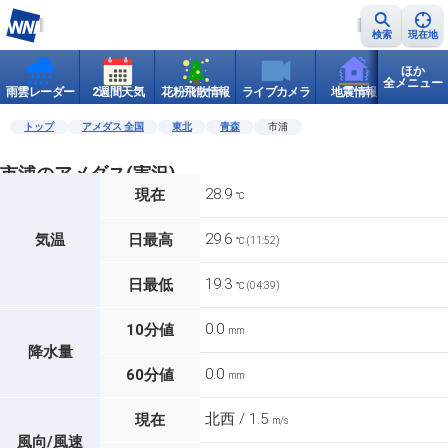
検索
現在地
ほか
全メニュー
雨雲レーダー
2週間天気
花粉飛散情報
ライブカメラ
地震情報
世界天
トップ
アメダス 全国
東北
青森
市浦
市浦のアメダス(実況)
28.9
現在
℃
29.6
気温
日最高
℃ (11:52)
19.3
日最低
℃ (04:39)
0.0
10分値
mm
降水量
0.0
60分値
mm
北西 / 1.5
現在
m/s
風向/風速