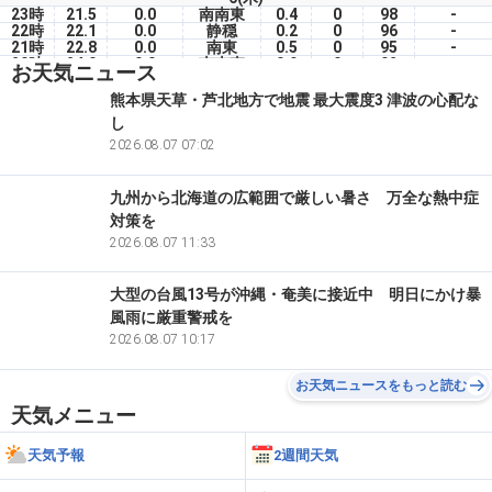
23時
21.5
0.0
南南東
0.4
0
98
-
22時
22.1
0.0
静穏
0.2
0
96
-
21時
22.8
0.0
南東
0.5
0
95
-
20時
24.0
0.0
南南東
0.9
0
92
-
お天気ニュース
19時
24.5
0.0
静穏
0.2
35
90
-
18時
26.5
0.0
西北西
0.6
60
75
-
熊本県天草・芦北地方で地震 最大震度3 津波の心配な
17時
27.5
0.0
北北西
2.3
60
71
-
し
16時
28.4
0.0
北西
1.7
60
67
-
15時
29.5
2026.08.07 07:02
0.0
北西
1.3
60
65
-
九州から北海道の広範囲で厳しい暑さ 万全な熱中症
対策を
2026.08.07 11:33
大型の台風13号が沖縄・奄美に接近中 明日にかけ暴
風雨に厳重警戒を
2026.08.07 10:17
お天気ニュースをもっと読む
天気メニュー
天気予報
2週間天気