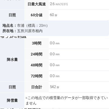
2.6
日最大風速
m/s (12:31)
60
日照
60分値
分
地点名：
市浦（標高：20m）
所在地：
五所川原市相内
アメダス記録
0.0
3時間
mm
0.0
24時間
mm
降水量
0.0
48時間
mm
0.0
72時間
mm
542
日照
日合計
分
※この地点での積雪量のデータが一部取得できてい
降雪量
ません