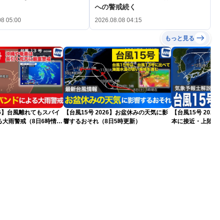
への警戒続く
08 05:00
2026.08.08 04:15
もっと見る
026】台風離れてもスパイ
【台風15号 2026】お盆休みの天気に影
【台風15号 20
る大雨警戒（8日6時情
響するおそれ（8日5時更新）
本に接近・上陸す
情報）