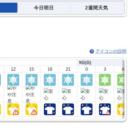
今日明日
2週間天気
アイコンの説明
9日(日)
12
15
18
21
0
3
6