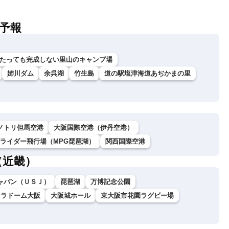
予報
でたっても完成しない里山のキャンプ場
姉川ダム
余呉湖
竹生島
道の駅塩津海道あぢかまの里
ノトリ但馬空港
大阪国際空港（伊丹空港）
グライダー飛行場（MPG琵琶湖）
関西国際空港
（近畿）
ャパン（ＵＳＪ）
琵琶湖
万博記念公園
セラドーム大阪
大阪城ホール
東大阪市花園ラグビー場