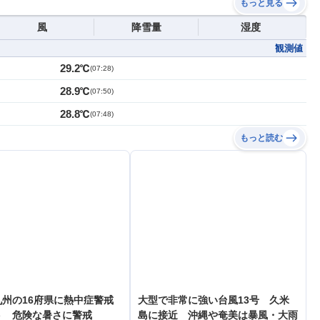
もっと見る
風
降雪量
湿度
観測値
29.2℃
(
07:28
)
28.9℃
(
07:50
)
28.8℃
(
07:48
)
もっと読む
州の16府県に熱中症警戒
大型で非常に強い台風13号 久米
ト 危険な暑さに警戒
島に接近 沖縄や奄美は暴風・大雨