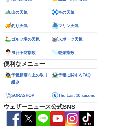
山の天気
空の天気
釣り天気
マリン天気
ゴルフ場の天気
スポーツ天気
風邪予防指数
乾燥指数
便利なメニュー
26】今後の進路は？北日
【台風13号 2026】雨風の影響はいつま
【お盆休みの天気2
予報精度向上の取り
予報に関するFAQ
る可能性も（7日22時
で続く？／ウェザーニュース気象予報士
注意 後半は急な雷
組み
解説（7日22時情報）
SORASHOP
The Last 10-second
ウェザーニュース公式SNS