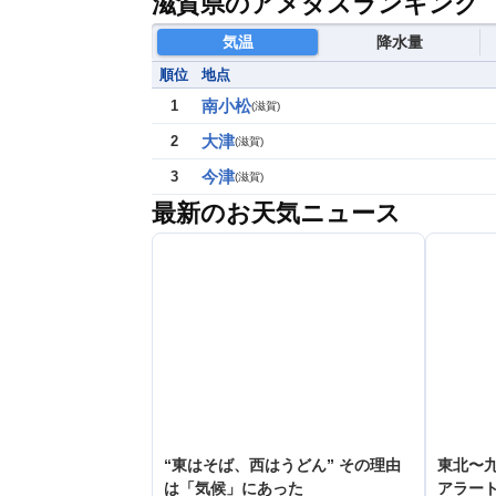
滋賀県のアメダスランキング
気温
降水量
順位
地点
南小松
1
(
滋賀
)
大津
2
(
滋賀
)
今津
3
(
滋賀
)
最新のお天気ニュース
“東はそば、西はうどん” その理由
東北〜九
は「気候」にあった
アラー