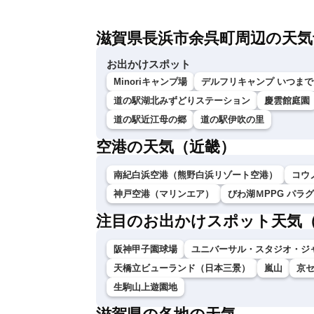
滋賀県長浜市余呉町周辺の天気
お出かけスポット
Minoriキャンプ場
デルフリキャンプ いつま
道の駅湖北みずどりステーション
慶雲館庭園
道の駅近江母の郷
道の駅伊吹の里
空港の天気（近畿）
南紀白浜空港（熊野白浜リゾート空港）
コウ
神戸空港（マリンエア）
びわ湖ＭPPG パラ
注目のお出かけスポット天気
阪神甲子園球場
ユニバーサル・スタジオ・ジ
天橋立ビューランド（日本三景）
嵐山
京
生駒山上遊園地