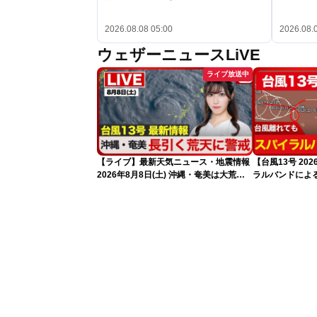
2026.08.08 05:00
2026.08.
ウェザーニュースLiVE
ライブ放送中
【ライブ】最新天気ニュース・地震情報
【台風13号 2
2026年8月8日(土) 沖縄・奄美は大荒れ
ラルバンドによ
の天気が続く／令和8年熊本地震情報
報）
〈ウェザーニュースLiVEサンシャイン・
魚住茉由／山口剛央〉