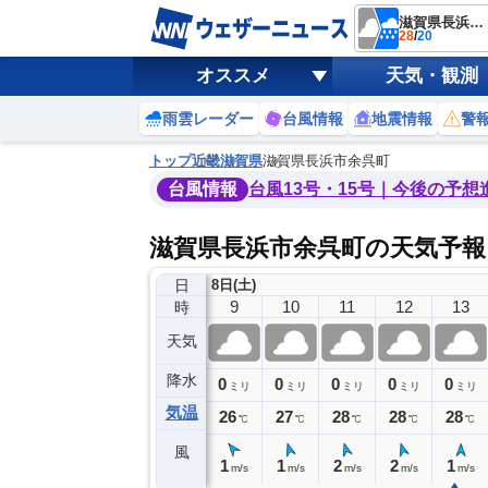
滋賀県長浜市余呉町
28
/
20
オススメ
天気・観測
雨雲レーダー
台風情報
地震情報
警
トップ
近畿
滋賀県
滋賀県長浜市余呉町
台風情報
台風13号・15号｜今後の予想
滋賀県長浜市余呉町の天気予報
日
8日(土)
5
6
7
8
9
10
11
12
13
時
天気
降水
0
0
0
0
0
0
0
0
ミリ
ミリ
ミリ
ミリ
ミリ
ミリ
ミリ
ミリ
ミリ
気温
20
21
23
25
26
27
28
28
28
℃
℃
℃
℃
℃
℃
℃
℃
℃
風
2
1
1
1
1
1
2
2
1
m/s
m/s
m/s
m/s
m/s
m/s
m/s
m/s
m/s