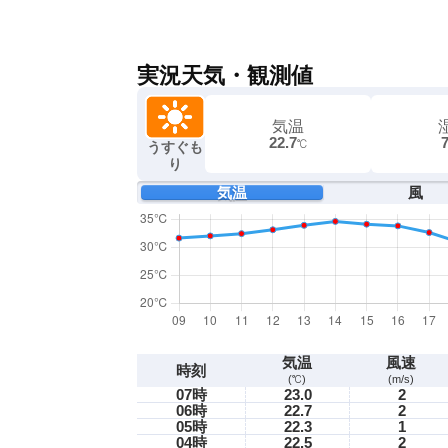
実況天気・観測値
気温
22.7
℃
うすぐも
り
気温
風
気温
風速
時刻
(℃)
(m/s)
07時
23.0
2
06時
22.7
2
05時
22.3
1
04時
22.5
2