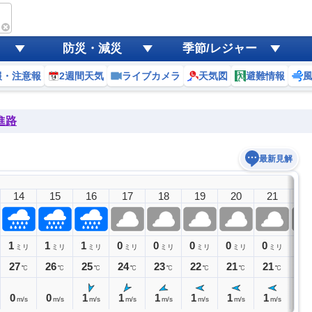
防災・減災
季節/レジャー
報・注意報
2週間天気
ライブカメラ
天気図
避難情報
進路
最新見解
14
15
16
17
18
19
20
21
2
1
1
1
0
0
0
0
0
0
ミリ
ミリ
ミリ
ミリ
ミリ
ミリ
ミリ
ミリ
ミ
27
26
25
24
23
22
21
21
20
℃
℃
℃
℃
℃
℃
℃
℃
0
0
1
1
1
1
1
1
0
m/s
m/s
m/s
m/s
m/s
m/s
m/s
m/s
m