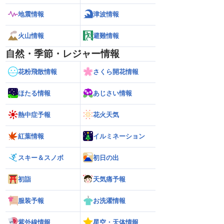
地震情報
津波情報
火山情報
避難情報
自然・季節・レジャー情報
花粉飛散情報
さくら開花情報
ほたる情報
あじさい情報
熱中症予報
花火天気
紅葉情報
イルミネーション
スキー＆スノボ
初日の出
初詣
天気痛予報
服装予報
お洗濯情報
紫外線情報
星空・天体情報