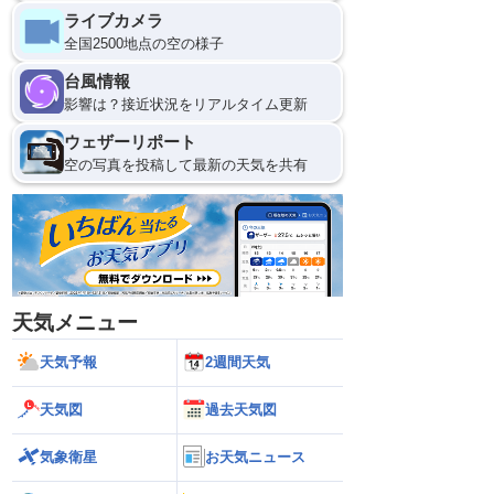
ライブカメラ
全国2500地点の空の様子
台風情報
影響は？接近状況をリアルタイム更新
ウェザーリポート
空の写真を投稿して最新の天気を共有
天気メニュー
天気予報
2週間天気
天気図
過去天気図
気象衛星
お天気ニュース