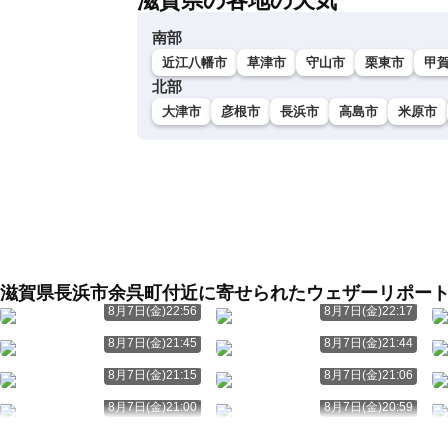
滋賀県の各地の天気
南部
近江八幡市
草津市
守山市
栗東市
甲
北部
大津市
彦根市
長浜市
高島市
米原市
滋賀県長浜市余呉町付近に寄せられたウェザーリポー
8月7日(金)22:56
8月7日(金)22:17
8月7日(金)21:45
8月7日(金)21:44
8月7日(金)21:15
8月7日(金)21:06
8月7日(金)21:00
8月7日(金)20:59