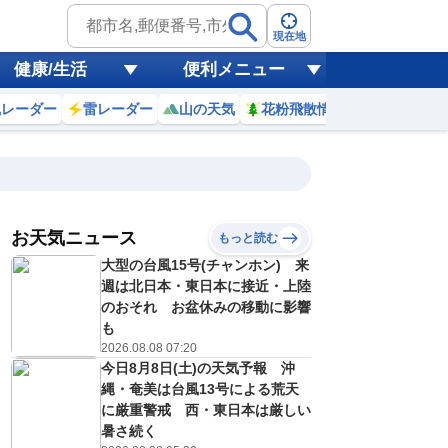
現在地
健康/生活
便利メニュー
風レーダー
雷レーダー
山の天気
花粉飛散情報
世界天気
お天気ニュース
もっと読む
9日(日)
大型の台風15号(チャンホン) 来
2
23
0
1
2
3
4
5
6
週は北日本・東日本に接近・上陸
のおそれ お盆休みの移動に影響
も
2026.08.08 07:20
0
0
0
0
0
0
0
0
リ
ミリ
ミリ
ミリ
ミリ
ミリ
ミリ
ミリ
ミリ
今日8月8日(土)の天気予報 沖
20
19
19
19
18
18
18
18
℃
℃
℃
℃
℃
℃
℃
℃
℃
縄・奄美は台風13号による荒天
に厳重警戒 西・東日本は厳しい
0
1
1
1
1
0
0
0
暑さ続く
/s
m/s
m/s
m/s
m/s
m/s
m/s
m/s
m/s