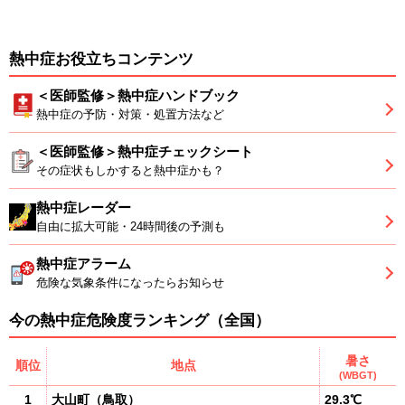
熱中症お役立ちコンテンツ
＜医師監修＞熱中症ハンドブック
熱中症の予防・対策・処置方法など
＜医師監修＞熱中症チェックシート
その症状もしかすると熱中症かも？
熱中症レーダー
自由に拡大可能・24時間後の予測も
熱中症アラーム
危険な気象条件になったらお知らせ
今の熱中症危険度ランキング（全国）
暑さ
順位
地点
(WBGT)
1
大山町
（
鳥取
）
29.3℃