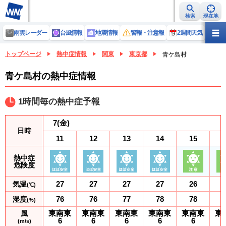
検索
現在地
雨雲レーダー
台風情報
地震情報
警報・注意報
2週間天気
ラ
トップページ
熱中症情報
関東
東京都
青ケ島村
青ケ島村の熱中症情報
1時間毎の熱中症予報
7
(金)
日時
11
12
13
14
15
熱中症
危険度
27
27
27
27
26
気温
(℃)
76
76
77
78
78
湿度
(%)
東南東
東南東
東南東
東南東
東南東
東
風
6
6
6
6
6
(m/s)