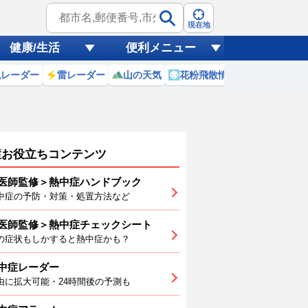
現在地
健康/生活
便利メニュー
風レーダー
雷レーダー
山の天気
花粉飛散情報
世界天気
症お役立ちコンテンツ
医師監修＞熱中症ハンドブック
中症の予防・対策・処置方法など
医師監修＞熱中症チェックシート
3
4
5
6
7
8
の症状もしかすると熱中症かも？
中症レーダー
由に拡大可能・24時間後の予測も
2
32
33
33
33
32
31