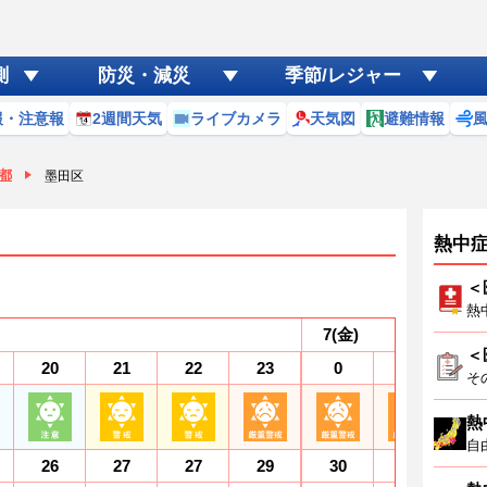
測
防災・減災
季節/レジャー
報・注意報
2週間天気
ライブカメラ
天気図
避難情報
都
墨田区
熱中
＜
熱
7
(金)
＜
20
21
22
23
0
1
2
そ
熱
自
26
27
27
29
30
31
3