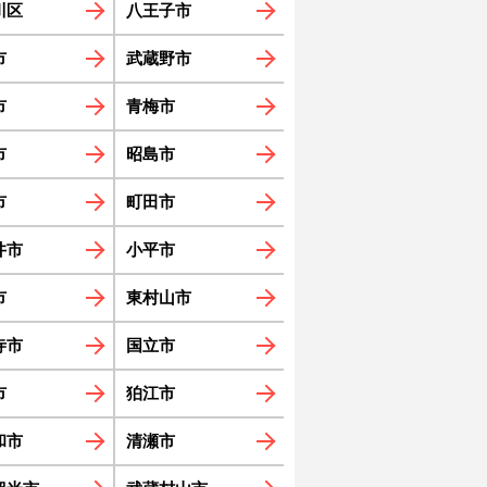
川区
八王子市
市
武蔵野市
市
青梅市
市
昭島市
市
町田市
井市
小平市
市
東村山市
寺市
国立市
市
狛江市
和市
清瀬市