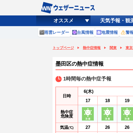
オススメ
天気予報・観
雨雲レーダー
台風情報
地震情報
警
トップページ
熱中症情報
関東
東京
墨田区の熱中症情報
1時間毎の熱中症予報
6
(木)
日時
17
18
19
熱中症
危険度
27
26
26
気温
(℃)