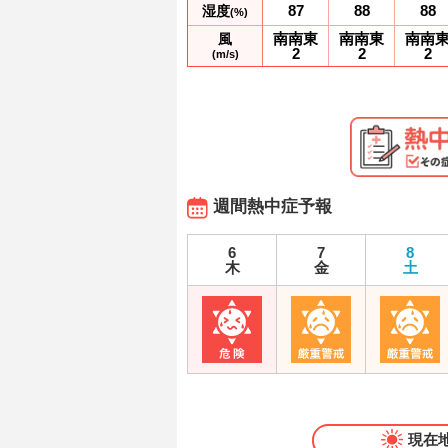
87
88
88
湿度
(%)
南南東
南南東
南南
風
2
2
2
(m/s)
週間熱中症予報
6
7
8
木
金
土
現在