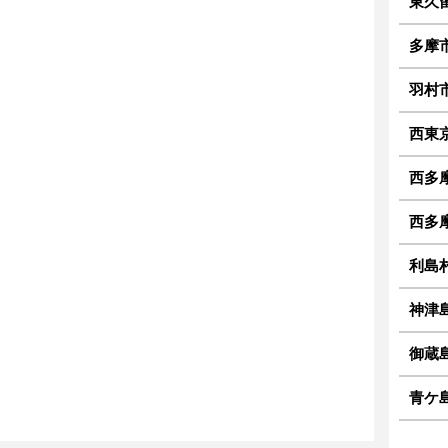
東久
多摩
羽村
西東
西多摩
西多摩
利島
神津
御蔵
青ケ