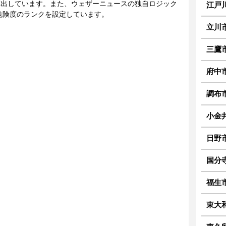
に算出しています。また、ウェザーニュースの独自ロジック
江戸
危険度のランクを設定しています。
立川
三鷹
府中
調布
小金
日野
国分
福生
東大