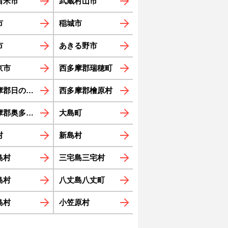
留米市
武蔵村山市
市
稲城市
市
あきる野市
京市
西多摩郡瑞穂町
郡日の出町
西多摩郡檜原村
郡奥多摩町
大島町
村
新島村
島村
三宅島三宅村
島村
八丈島八丈町
島村
小笠原村