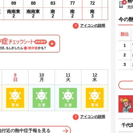
熱
89
88
83
77
72
66
6
危
東
南南東
南南東
南
南
南
南
2
2
2
2
3
3
4
今の
アイコンの説明
順位
1
2
3
9
10
11
12
日
月
火
水
アイコンの説明
千代
地付近の熱中症予報を見る