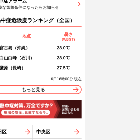
中症アラーム
2
61
61
61
61
62
65
険な気象条件になったらお知らせ
南
南
南
南
南
南
南
4
4
4
4
4
4
熱中症危険度ランキング（全国）
暑さ
地点
(WBGT)
宮古島
（
沖縄
）
28.0℃
白山白峰
（
石川
）
28.0℃
厳原
（
長崎
）
27.5℃
6日16時00分 現在
もっと見る
田区
中央区