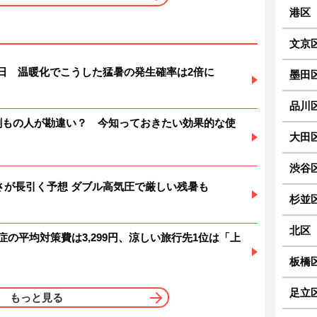
港区
文京
暑日 温暖化でこうした猛暑の発生確率は2倍に
墨田
品川
6割もの人が勘違い？ 今知っておきたい効果的な使
大田
渋谷
 暑さが長引く予想 ダブル高気圧で厳しい残暑も
杉並
北区
症の平均対策費は3,299円、涼しい旅行先1位は「上
板橋
足立
もっと見る