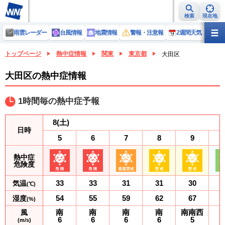
検索
現在地
雨雲レーダー
台風情報
地震情報
警報・注意報
2週間天気
ラ
トップページ
熱中症情報
関東
東京都
大田区
大田区の熱中症情報
1時間毎の熱中症予報
8
(土)
日時
5
6
7
8
9
熱中症
危険度
33
33
31
31
30
気温
(℃)
54
55
59
62
67
湿度
(%)
南
南
南
南
南南西
風
6
6
6
6
5
(m/s)