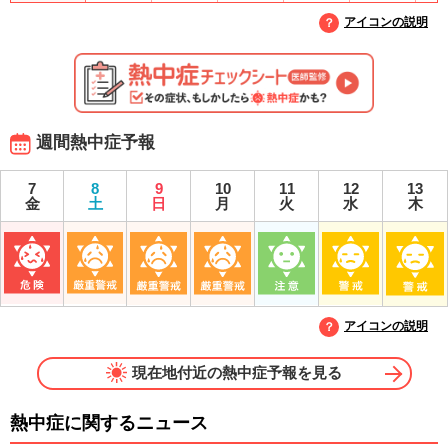
アイコンの説明
週間熱中症予報
7
8
9
10
11
12
13
金
土
日
月
火
水
木
アイコンの説明
現在地付近の熱中症予報を見る
熱中症に関するニュース