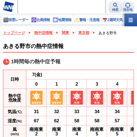
検索
現在地
雨雲レーダー
台風情報
地震情報
警報・注意報
2週間天気
ラ
トップページ
熱中症情報
関東
東京都
あきる野市
あきる野市の熱中症情報
1時間毎の熱中症予報
7
(金)
日時
0
1
2
3
4
熱中症
危険度
31
32
33
34
34
気温
(℃)
67
62
58
58
57
湿度
(%)
南南東
南東
南東
南南東
南南東
南
風
2
3
4
5
5
(m/s)