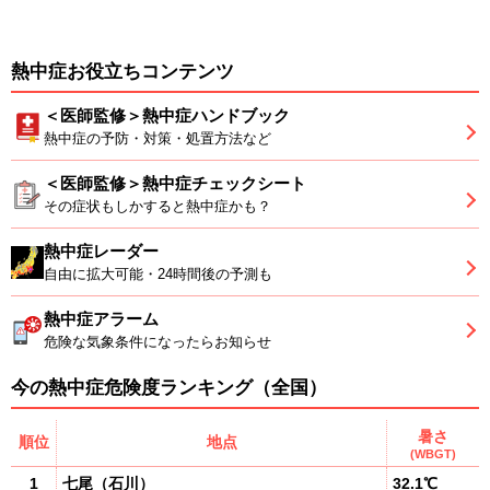
熱中症お役立ちコンテンツ
＜医師監修＞熱中症ハンドブック
熱中症の予防・対策・処置方法など
＜医師監修＞熱中症チェックシート
その症状もしかすると熱中症かも？
熱中症レーダー
自由に拡大可能・24時間後の予測も
熱中症アラーム
危険な気象条件になったらお知らせ
今の熱中症危険度ランキング（全国）
暑さ
順位
地点
(WBGT)
1
七尾
（
石川
）
32.1℃