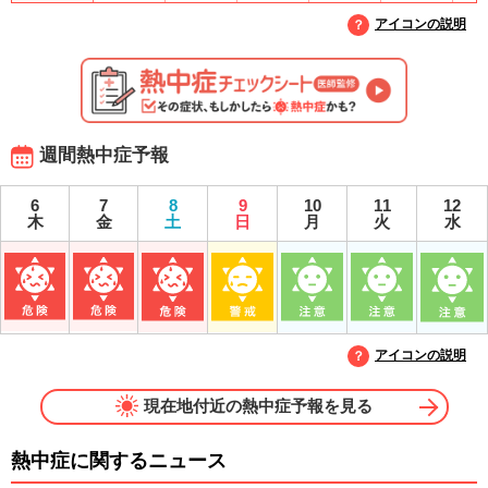
アイコンの説明
週間熱中症予報
6
7
8
9
10
11
12
木
金
土
日
月
火
水
アイコンの説明
現在地付近の熱中症予報を見る
熱中症に関するニュース