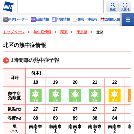
検索
現在地
雨雲レーダー
台風情報
地震情報
警報・注意報
2週間天気
ラ
トップページ
熱中症情報
関東
東京都
北区
北区の熱中症情報
1時間毎の熱中症予報
6
(木)
日時
18
19
20
21
22
熱中症
危険度
27
27
27
27
27
気温
(℃)
88
89
89
88
84
湿度
(%)
南南東
南南東
南南東
南南東
南南東
南
風
1
1
2
2
2
(m/s)