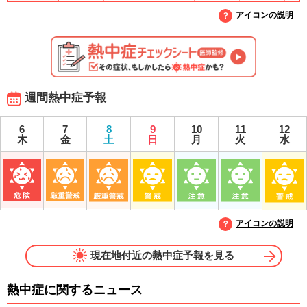
アイコンの説明
週間熱中症予報
6
7
8
9
10
11
12
木
金
土
日
月
火
水
アイコンの説明
現在地付近の熱中症予報を見る
熱中症に関するニュース