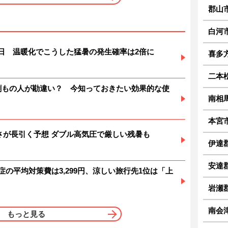
郡山
白河
暑日 温暖化でこうした猛暑の発生確率は2倍に
喜多
二本
6割もの人が勘違い？ 今知っておきたい効果的な使
南相
本宮
 暑さが長引く予想 ダブル高気圧で厳しい残暑も
伊達
安達
症の平均対策費は3,299円、涼しい旅行先1位は「上
岩瀬
南会津
もっと見る