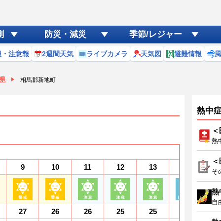
測
防災・減災
季節/レジャー
報・注意報
2週間天気
ライブカメラ
天気図
避難情報
県
相馬郡新地町
熱中
＜
熱
＜
9
10
11
12
13
14
1
そ
熱
自
27
26
26
25
25
24
2