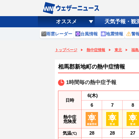
オススメ
天気予報・観
雨雲レーダー
台風情報
地震情報
警
トップページ
熱中症情報
東北
福島
相馬郡新地町の熱中症情報
1時間毎の熱中症予報
6
(木)
日時
6
7
8
熱中症
危険度
28
28
27
気温
(℃)