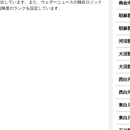
に算出しています。また、ウェザーニュースの独自ロジック
南会津
危険度のランクを設定しています。
耶麻
耶麻
河沼
大沼
大沼
西白
西白
東白
東白