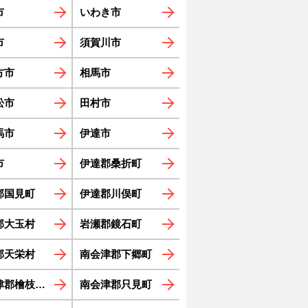
市
いわき市
市
須賀川市
方市
相馬市
松市
田村市
馬市
伊達市
市
伊達郡桑折町
郡国見町
伊達郡川俣町
郡大玉村
岩瀬郡鏡石町
郡天栄村
南会津郡下郷町
郡檜枝岐村
南会津郡只見町