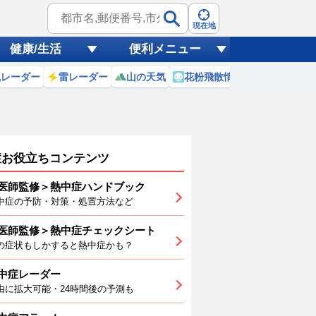
現在地
健康/生活
便利メニュー
風レーダー
雷レーダー
山の天気
花粉飛散情報
世界天気
症お役立ちコンテンツ
医師監修＞熱中症ハンドブック
中症の予防・対策・処置方法など
医師監修＞熱中症チェックシート
5
16
17
18
19
20
21
の症状もしかすると熱中症かも？
中症レーダー
由に拡大可能・24時間後の予測も
4
24
23
23
23
23
23