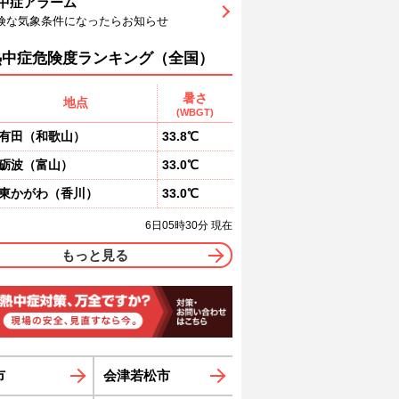
中症アラーム
4
94
94
94
94
93
91
険な気象条件になったらお知らせ
南
南
南
南
南
南
南
1
1
1
1
1
1
熱中症危険度ランキング（全国）
暑さ
地点
(WBGT)
有田
（
和歌山
）
33.8℃
砺波
（
富山
）
33.0℃
東かがわ
（
香川
）
33.0℃
6日05時30分 現在
もっと見る
市
会津若松市