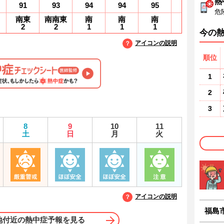
熱
91
93
94
94
95
95
9
危
南東
南南東
南
南
南
南
2
2
1
1
1
1
1
今の
アイコンの説明
順位
1
2
3
8
9
10
11
土
日
月
火
アイコンの説明
福島
地付近の熱中症予報を見る