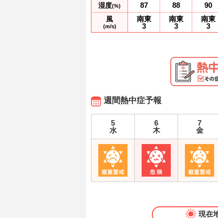
87
88
90
湿度
(%)
南東
南東
南東
風
3
3
3
(m/s)
週間熱中症予報
5
6
7
水
木
金
現在