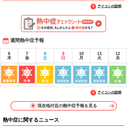
アイコンの説明
週間熱中症予報
6
7
8
9
10
11
12
木
金
土
日
月
火
水
アイコンの説明
現在地付近の熱中症予報を見る
熱中症に関するニュース