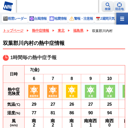
検索
現在地
雨雲レーダー
台風情報
地震情報
警報・注意報
2週間天気
ラ
トップページ
熱中症情報
東北
福島県
双葉郡川内村
双葉郡川内村の熱中症情報
1時間毎の熱中症予報
7
(金)
日時
6
7
8
9
10
熱中症
危険度
29
27
26
27
25
気温
(℃)
77
81
86
90
94
湿度
(%)
南
南
南
南南西
南西
風
2
2
1
1
0
(m/s)