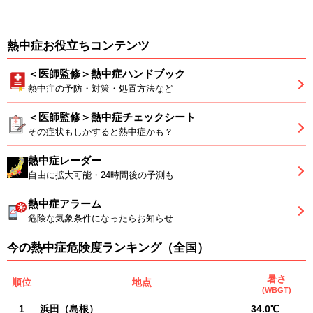
熱中症お役立ちコンテンツ
＜医師監修＞熱中症ハンドブック
熱中症の予防・対策・処置方法など
＜医師監修＞熱中症チェックシート
その症状もしかすると熱中症かも？
熱中症レーダー
自由に拡大可能・24時間後の予測も
熱中症アラーム
危険な気象条件になったらお知らせ
今の熱中症危険度ランキング（全国）
暑さ
順位
地点
(WBGT)
1
浜田
（
島根
）
34.0℃