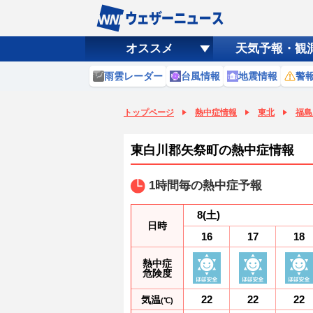
オススメ
天気予報・観
雨雲レーダー
台風情報
地震情報
警
トップページ
熱中症情報
東北
福島
東白川郡矢祭町の熱中症情報
1時間毎の熱中症予報
8
(土)
日時
16
17
18
熱中症
危険度
22
22
22
気温
(℃)