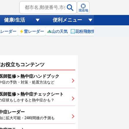
現在地
健康/生活
便利メニュー
風レーダー
雷レーダー
山の天気
花粉飛散情報
世界天気
症お役立ちコンテンツ
医師監修＞熱中症ハンドブック
中症の予防・対策・処置方法など
医師監修＞熱中症チェックシート
2
3
4
5
6
7
の症状もしかすると熱中症かも？
中症レーダー
由に拡大可能・24時間後の予測も
8
29
30
30
29
29
28