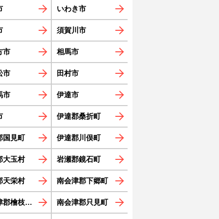
市
いわき市
市
須賀川市
方市
相馬市
松市
田村市
馬市
伊達市
市
伊達郡桑折町
郡国見町
伊達郡川俣町
郡大玉村
岩瀬郡鏡石町
郡天栄村
南会津郡下郷町
郡檜枝岐村
南会津郡只見町