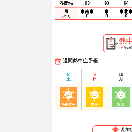
93
93
94
湿度
(%)
東南東
東
東北
風
0
0
0
(m/s)
週間熱中症予報
8
9
10
土
日
月
現在