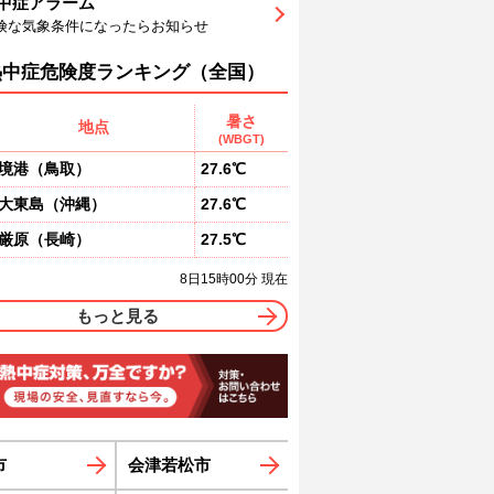
中症アラーム
6
74
74
79
82
84
87
険な気象条件になったらお知らせ
東
東北東
東南東
東南東
東南東
東南東
東南東
1
2
2
2
2
1
熱中症危険度ランキング（全国）
暑さ
地点
(WBGT)
境港
（
鳥取
）
27.6℃
大東島
（
沖縄
）
27.6℃
厳原
（
長崎
）
27.5℃
8日15時00分 現在
もっと見る
市
会津若松市