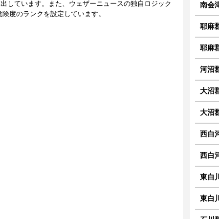
に算出しています。また、ウェザーニュースの独自ロジック
南会津
危険度のランクを設定しています。
耶麻
耶麻
河沼
大沼
大沼
西白
西白
東白
東白