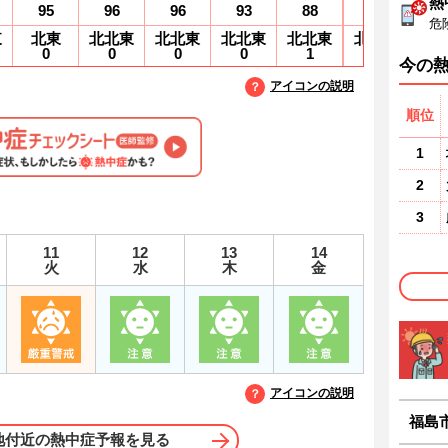
熱
95
96
96
93
88
80
7
危
東
北東
北北東
北北東
北北東
北北東
北北東
北
0
0
0
0
1
1
1
今の
アイコンの説明
順位
1
2
3
11
12
13
14
火
水
木
金
アイコンの説明
福島
地付近の熱中症予報を見る