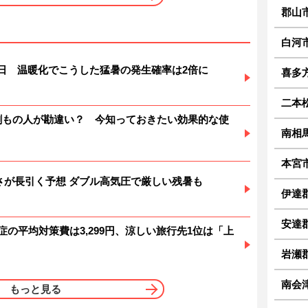
郡山
白河
暑日 温暖化でこうした猛暑の発生確率は2倍に
喜多
二本
6割もの人が勘違い？ 今知っておきたい効果的な使
南相
本宮
 暑さが長引く予想 ダブル高気圧で厳しい残暑も
伊達
安達
症の平均対策費は3,299円、涼しい旅行先1位は「上
岩瀬
南会津
もっと見る