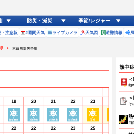
測
防災・減災
季節/レジャー
報・注意報
2週間天気
ライブカメラ
天気図
避難情報
県
東白川郡矢祭町
熱中
＜
熱
9
(日)
＜
19
20
21
22
23
0
1
そ
熱
自
22
22
22
23
25
27
2