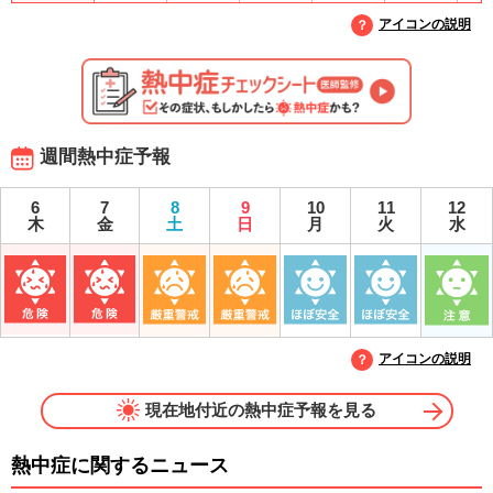
アイコンの説明
週間熱中症予報
6
7
8
9
10
11
12
木
金
土
日
月
火
水
アイコンの説明
現在地付近の熱中症予報を見る
熱中症に関するニュース