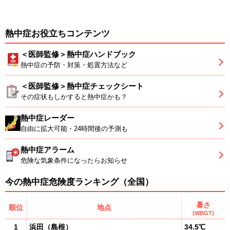
熱中症お役立ちコンテンツ
＜医師監修＞熱中症ハンドブック
熱中症の予防・対策・処置方法など
＜医師監修＞熱中症チェックシート
その症状もしかすると熱中症かも？
熱中症レーダー
自由に拡大可能・24時間後の予測も
熱中症アラーム
危険な気象条件になったらお知らせ
今の熱中症危険度ランキング（全国）
暑さ
順位
地点
(WBGT)
1
浜田
（
島根
）
34.5℃