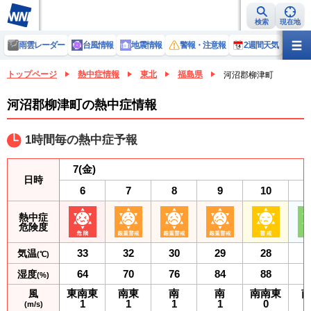
検索
現在地
雨雲レーダー
台風情報
地震情報
警報・注意報
2週間天気
ラ
トップページ
熱中症情報
東北
福島県
河沼郡柳津町
河沼郡柳津町の熱中症情報
1時間毎の熱中症予報
7
(金)
日時
6
7
8
9
10
熱中症
危険度
33
32
30
29
28
気温
(℃)
64
70
76
84
88
湿度
(%)
東南東
南東
南
南
南南東
風
1
1
1
1
0
(m/s)