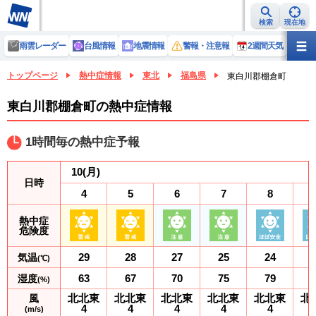
検索
現在地
雨雲レーダー
台風情報
地震情報
警報・注意報
2週間天気
ラ
トップページ
熱中症情報
東北
福島県
東白川郡棚倉町
東白川郡棚倉町の熱中症情報
1時間毎の熱中症予報
10
(月)
日時
4
5
6
7
8
熱中症
危険度
29
28
27
25
24
気温
(℃)
63
67
70
75
79
湿度
(%)
北北東
北北東
北北東
北北東
北北東
北
風
4
4
4
4
4
(m/s)