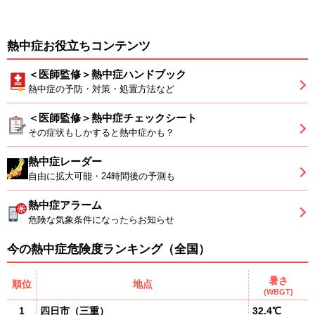
熱中症お役立ちコンテンツ
＜医師監修＞熱中症ハンドブック
熱中症の予防・対策・処置方法など
＜医師監修＞熱中症チェックシート
その症状もしかすると熱中症かも？
熱中症レーダー
自由に拡大可能・24時間後の予測も
熱中症アラーム
危険な気象条件になったらお知らせ
今の熱中症危険度ランキング（全国）
暑さ
順位
地点
(WBGT)
1
四日市
（
三重
）
32.4℃