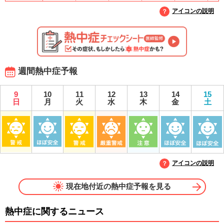
アイコンの説明
週間熱中症予報
9
10
11
12
13
14
15
日
月
火
水
木
金
土
アイコンの説明
現在地付近の熱中症予報を見る
熱中症に関するニュース