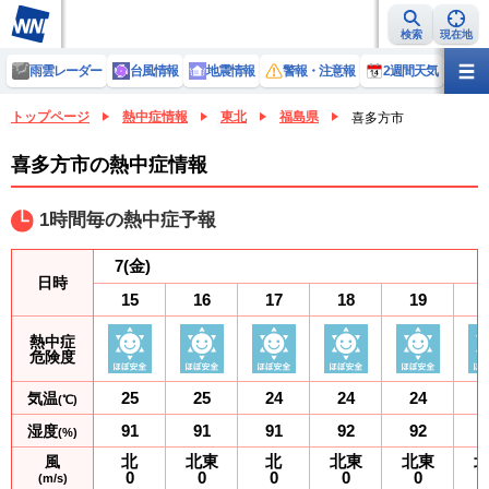
検索
現在地
雨雲レーダー
台風情報
地震情報
警報・注意報
2週間天気
ラ
トップページ
熱中症情報
東北
福島県
喜多方市
喜多方市の熱中症情報
1時間毎の熱中症予報
7
(金)
日時
15
16
17
18
19
熱中症
危険度
25
25
24
24
24
気温
(℃)
91
91
91
92
92
湿度
(%)
北
北東
北
北東
北東
風
0
0
0
0
0
(m/s)