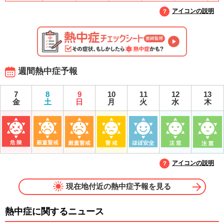
アイコンの説明
週間熱中症予報
7
8
9
10
11
12
13
金
土
日
月
火
水
木
アイコンの説明
現在地付近の熱中症予報を見る
熱中症に関するニュース