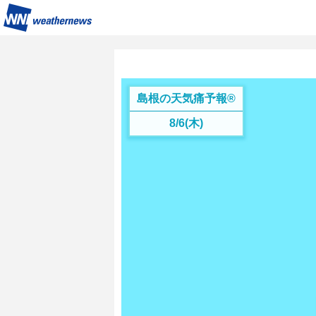
島根の天気痛予報®︎
8/6(木)