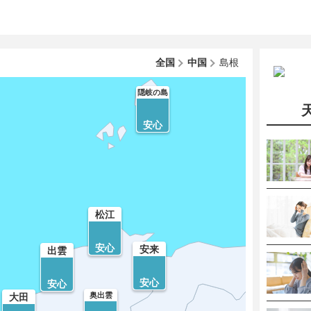
全国
中国
島根
隠岐の島
安心
松江
安心
安来
出雲
安心
安心
奥出雲
大田