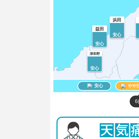
浜田
益田
安心
安心
津和野
安心
安心
やや
6