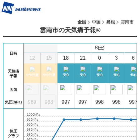
全国
中国
島根
雲南市
雲南市の天気痛予報®︎
8
(土)
日時
9
12
15
18
21
0
3
6
天気痛
心
安心
やや注意
やや注意
安心
安心
安心
安心
安心
予報
天気
7
967
969
968
997
997
998
998
997
気圧(hPa)
1000hPa
995hPa
990hPa
985hPa
気圧
980hPa
グラフ
975hPa