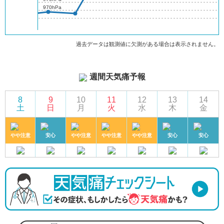
970hPa
過去データは観測値に欠測がある場合は表示されません。
週間天気痛予報
8
9
10
11
12
13
14
土
日
月
火
水
木
金
やや注意
安心
やや注意
やや注意
やや注意
安心
安心