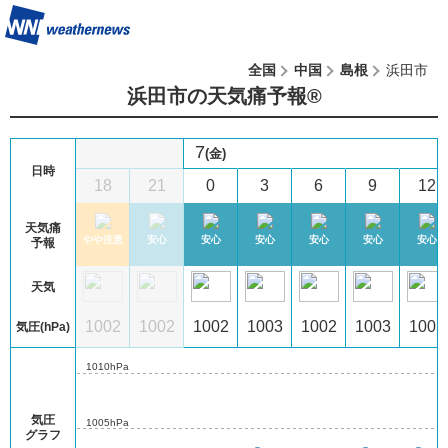
全国
中国
島根
浜田市
浜田市の天気痛予報®︎
7
(金)
日時
2
15
18
21
0
3
6
9
12
天気痛
注意
注意
やや注意
安心
安心
安心
安心
安心
安心
予報
天気
03
1003
1002
1002
1002
1003
1002
1003
1003
気圧(hPa)
1010hPa
気圧
1005hPa
グラフ