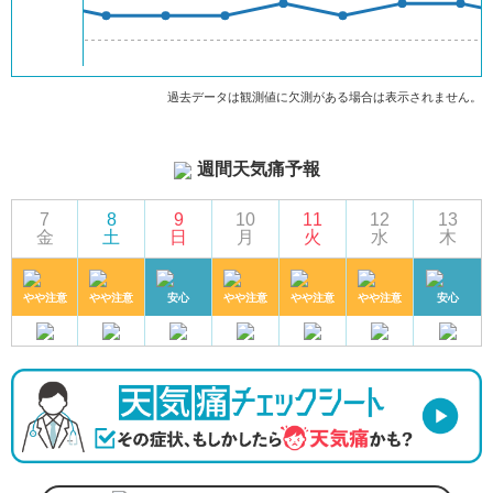
過去データは観測値に欠測がある場合は表示されません。
週間天気痛予報
7
8
9
10
11
12
13
金
土
日
月
火
水
木
やや注意
やや注意
安心
やや注意
やや注意
やや注意
安心