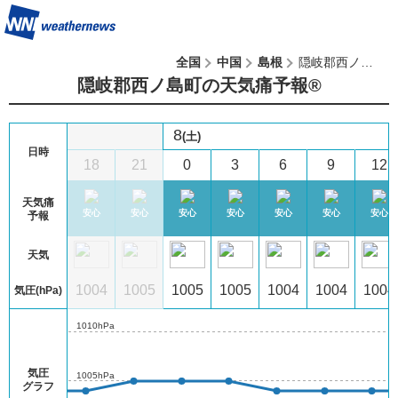
全国
中国
島根
隠岐郡西ノ島町
隠岐郡西ノ島町の天気痛予報®︎
8
(土)
日時
2
15
18
21
0
3
6
9
12
天気痛
心
やや注意
安心
安心
安心
安心
安心
安心
安心
予報
天気
04
1004
1004
1005
1005
1005
1004
1004
1004
気圧(hPa)
1010hPa
気圧
1005hPa
グラフ