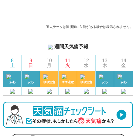
過去データは観測値に欠測がある場合は表示されません。
週間天気痛予報
8
9
10
11
12
13
14
土
日
月
火
水
木
金
安心
安心
やや注意
やや注意
やや注意
安心
安心