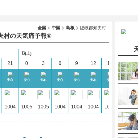
全国
中国
島根
隠岐郡知夫村
夫村の天気痛予報®︎
8
(土)
21
0
3
6
9
12
15
18
安心
安心
安心
安心
安心
安心
安心
安心
1004
1005
1005
1004
1004
1004
1004
1004