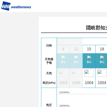
隠岐郡知
7
(金)
日時
8
21
0
3
6
9
12
15
18
天気痛
注意
やや注意
安心
安心
安心
安心
安心
安心
安心
予報
天気
04
1004
1004
1004
1003
1003
1004
1004
1004
気圧(hPa)
1010hPa
気圧
1005hPa