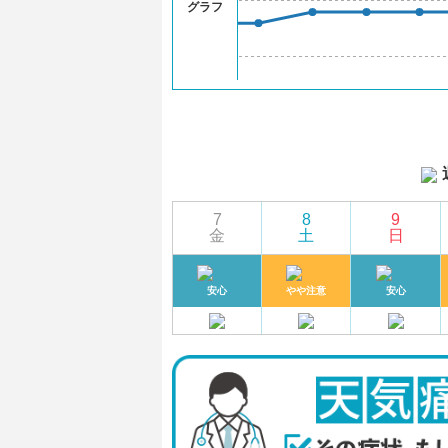
グラフ
7
8
9
金
土
日
安心
やや注意
安心