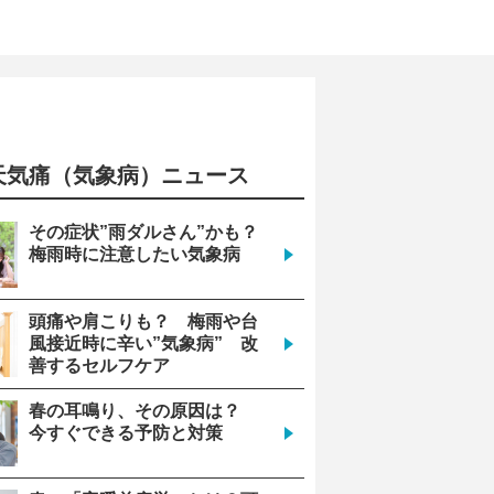
天気痛（気象病）ニュース
9
(日)
21
0
その症状”雨ダルさん”かも？
梅雨時に注意したい気象病
安心
安心
頭痛や肩こりも？ 梅雨や台
風接近時に辛い”気象病” 改
善するセルフケア
1004
1005
春の耳鳴り、その原因は？
今すぐできる予防と対策