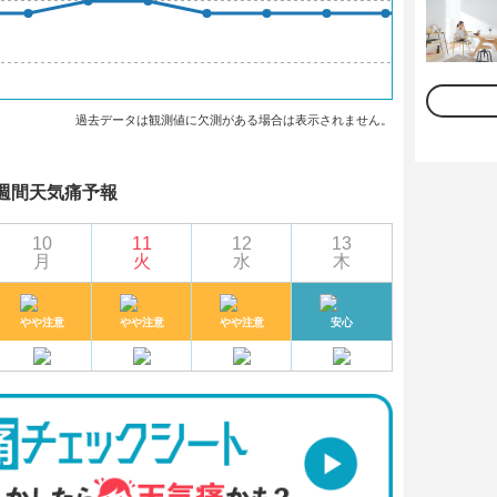
過去データは観測値に欠測がある場合は表示されません。
週間天気痛予報
10
11
12
13
月
火
水
木
やや注意
やや注意
やや注意
安心