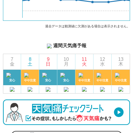
過去データは観測値に欠測がある場合は表示されません。
週間天気痛予報
7
8
9
10
11
12
13
金
土
日
月
火
水
木
安心
やや注意
安心
安心
やや注意
やや注意
やや注意