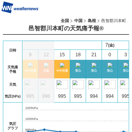
全国
中国
島根
邑智郡川本町
邑智郡川本町の天気痛予報®︎
7
(金)
日時
6
9
12
15
18
21
0
3
天気痛
心
安心
やや注意
注意
やや注意
安心
安心
安心
安心
予報
天気
6
994
995
996
995
995
994
994
995
気圧(hPa)
1005hPa
1000hPa
気圧
グラフ
995hPa