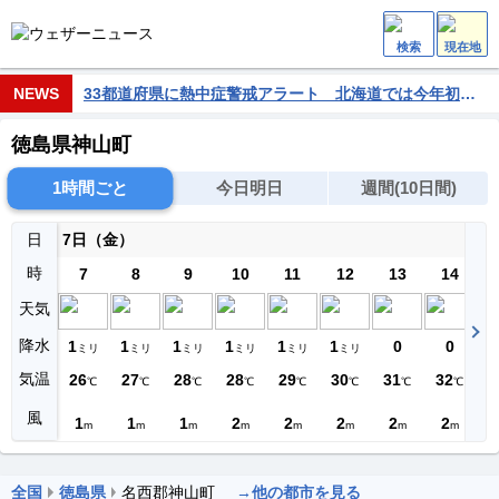
検索
現在地
NEWS
33都道府県に熱中症警戒アラート 北海道では今年初 危険な暑さに警戒
徳島県神山町
1時間ごと
今日明日
週間(10日間)
日
7日（金）
時
7
8
9
10
11
12
13
14
天気
降水
1
1
1
1
1
1
0
0
ミリ
ミリ
ミリ
ミリ
ミリ
ミリ
気温
26
27
28
28
29
30
31
32
3
℃
℃
℃
℃
℃
℃
℃
℃
風
1
1
1
2
2
2
2
2
m
m
m
m
m
m
m
m
全国
徳島県
名西郡神山町
→他の都市を見る