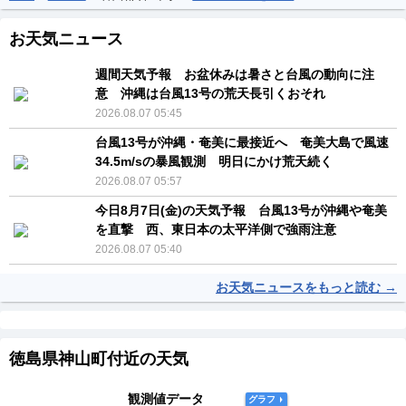
お天気ニュース
週間天気予報 お盆休みは暑さと台風の動向に注
意 沖縄は台風13号の荒天長引くおそれ
2026.08.07 05:45
台風13号が沖縄・奄美に最接近へ 奄美大島で風速
34.5m/sの暴風観測 明日にかけ荒天続く
2026.08.07 05:57
今日8月7日(金)の天気予報 台風13号が沖縄や奄美
を直撃 西、東日本の太平洋側で強雨注意
2026.08.07 05:40
お天気ニュースをもっと読む →
徳島県神山町付近の天気
観測値データ
グラフ