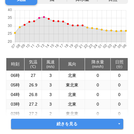
気温
風速
降水量
日照
時刻
風向
(℃)
(m/s)
(mm/h)
(分)
06時
27
3
北東
0
0
05時
26.9
3
東北東
0
0
04時
26.8
3
北東
0
0
03時
27.2
3
北東
0
0
02時
27.2
2
東北東
0
0
続きを見る