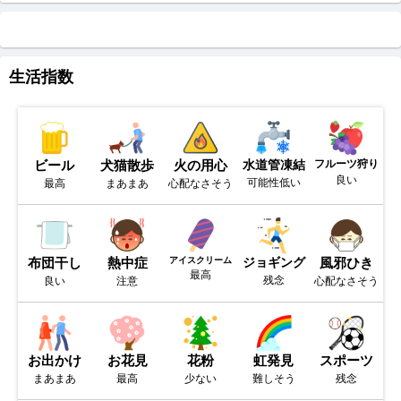
生活指数
ビール
犬猫散歩
火の用心
水道管凍結
フルーツ狩り
良い
可能性低い
最高
まあまあ
心配なさそう
布団干し
熱中症
アイスクリーム
ジョギング
風邪ひき
最高
残念
良い
注意
心配なさそう
お出かけ
お花見
花粉
虹発見
スポーツ
まあまあ
最高
少ない
難しそう
残念