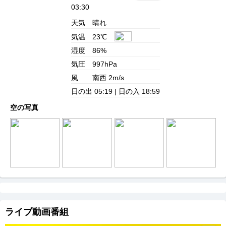
03:30
天気
晴れ
気温
23℃
湿度
86%
気圧
997hPa
風
南西 2m/s
日の出
05:19 |
日の入
18:59
空の写真
ライブ動画番組