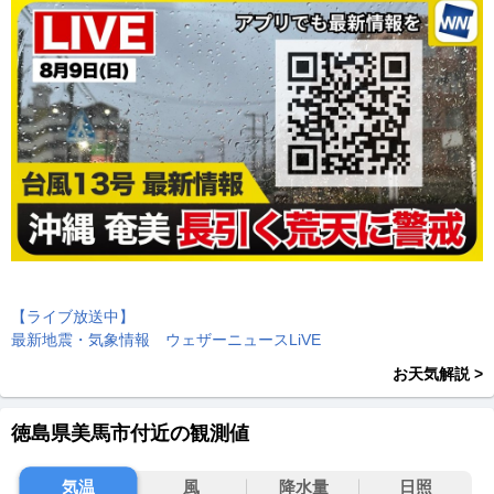
【ライブ放送中】
最新地震・気象情報 ウェザーニュースLiVE
お天気解説 >
徳島県美馬市付近の観測値
気温
風
降水量
日照