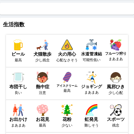
生活指数
ビール
犬猫散歩
火の用心
水道管凍結
フルーツ狩り
まあまあ
可能性低い
最高
少し残念
心配なさそう
布団干し
熱中症
アイスクリーム
ジョギング
風邪ひき
最高
まあまあ
良い
注意
少し心配
お出かけ
お花見
花粉
虹発見
スポーツ
まあまあ
最高
少ない
難しそう
残念