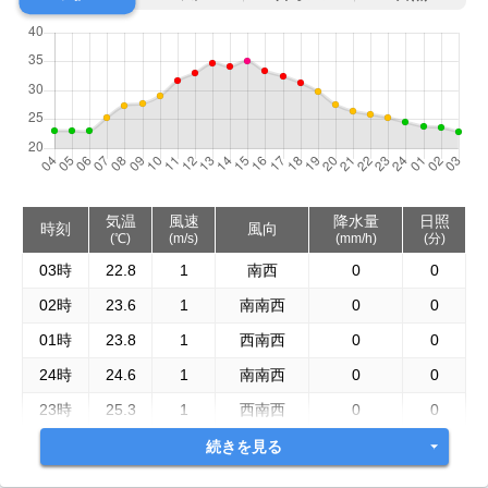
気温
風速
降水量
日照
時刻
風向
(℃)
(m/s)
(mm/h)
(分)
03時
22.8
1
南西
0
0
02時
23.6
1
南南西
0
0
01時
23.8
1
西南西
0
0
24時
24.6
1
南南西
0
0
23時
25.3
1
西南西
0
0
続きを見る