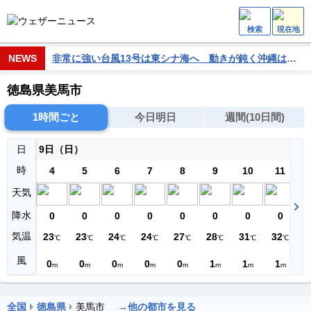
検索
現在地
NEWS
非常に強い台風13号は東シナ海へ 動きが鈍く沖縄は荒天長引く
徳島県美馬市
1時間ごと
今日明日
週間(10日間)
日
9日（日）
時
4
5
6
7
8
9
10
11
天気
降水
0
0
0
0
0
0
0
0
気温
23
23
24
24
27
28
31
32
3
℃
℃
℃
℃
℃
℃
℃
℃
風
0
0
0
0
0
1
1
1
m
m
m
m
m
m
m
m
全国
徳島県
美馬市
→他の都市を見る