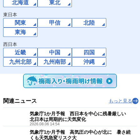
北海道
東北
東日本
関東
甲信
北陸
東海
西日本
近畿
中国
四国
九州北部
九州南部
沖縄
関連ニュース
もっと見る
気象庁1か月予報 西日本を中心に残暑厳しい
北日本は周期的に天気変化
2026.08.06 14:54
気象庁1か月予報 高気圧の中心が北に 暑さ続
くも天気急変リスク大