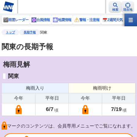
検索
現在地
雨雲レーダー
台風情報
地震情報
警報・注意報
2週間天気
ラ
関東
トップ
長期予報
関東の長期予報
梅雨見解
関東
梅雨入り
梅雨明け
今年
平年日
今年
平年日
6/7
7/19
マークのコンテンツは、会員専用メニューでご覧になれます。