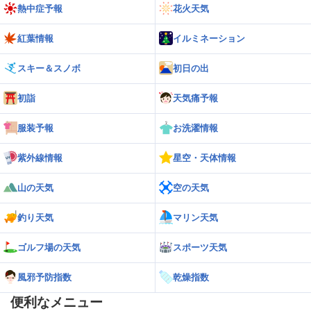
熱中症予報
花火天気
紅葉情報
イルミネーション
スキー＆スノボ
初日の出
初詣
天気痛予報
服装予報
お洗濯情報
紫外線情報
星空・天体情報
山の天気
空の天気
釣り天気
マリン天気
ゴルフ場の天気
スポーツ天気
風邪予防指数
乾燥指数
便利なメニュー