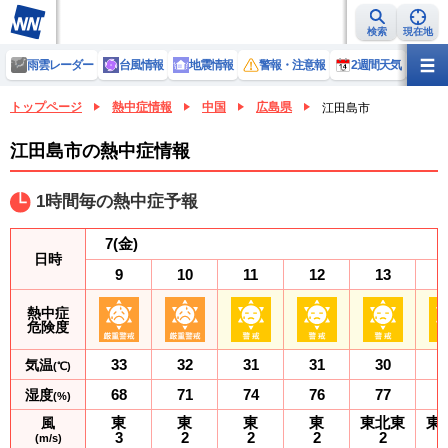
検索
現在地
雨雲レーダー
台風情報
地震情報
警報・注意報
2週間天気
ラ
トップページ
熱中症情報
中国
広島県
江田島市
江田島市の熱中症情報
1時間毎の熱中症予報
7
(金)
日時
9
10
11
12
13
熱中症
危険度
33
32
31
31
30
気温
(℃)
68
71
74
76
77
湿度
(%)
東
東
東
東
東北東
東
風
3
2
2
2
2
(m/s)