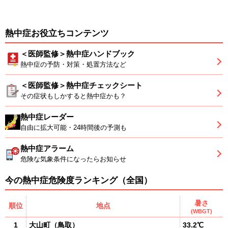
熱中症お役立ちコンテンツ
＜医師監修＞熱中症ハンドブック
熱中症の予防・対策・処置方法など
＜医師監修＞熱中症チェックシート
その症状もしかすると熱中症かも？
熱中症レーダー
自由に拡大可能・24時間後の予測も
熱中症アラーム
危険な気象条件になったらお知らせ
今の熱中症危険度ランキング（全国）
暑さ
順位
地点
(WBGT)
1
大山町
（
鳥取
）
33.2℃