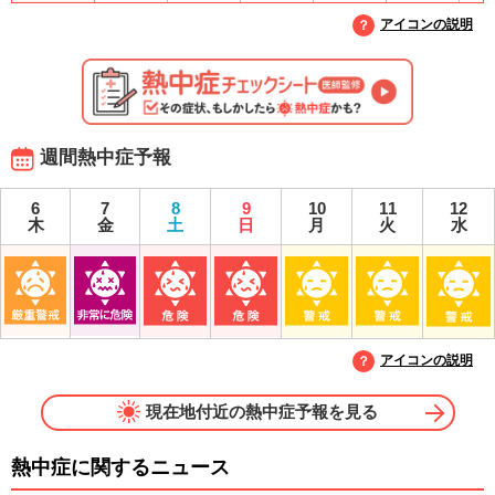
アイコンの説明
週間熱中症予報
6
7
8
9
10
11
12
木
金
土
日
月
火
水
アイコンの説明
現在地付近の熱中症予報を見る
熱中症に関するニュース