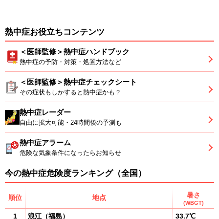
熱中症お役立ちコンテンツ
＜医師監修＞熱中症ハンドブック
熱中症の予防・対策・処置方法など
＜医師監修＞熱中症チェックシート
その症状もしかすると熱中症かも？
熱中症レーダー
自由に拡大可能・24時間後の予測も
熱中症アラーム
危険な気象条件になったらお知らせ
今の熱中症危険度ランキング（全国）
暑さ
順位
地点
(WBGT)
1
浪江
（
福島
）
33.7℃