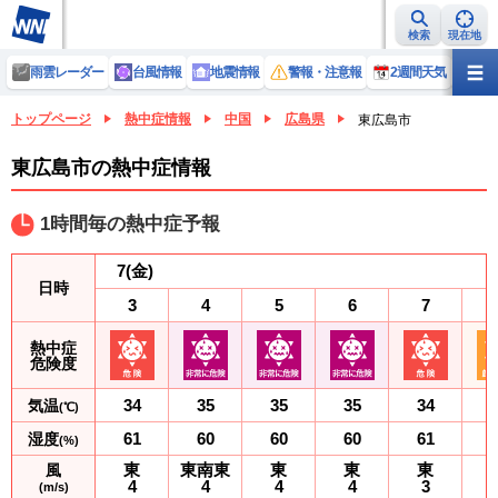
検索
現在地
雨雲レーダー
台風情報
地震情報
警報・注意報
2週間天気
ラ
トップページ
熱中症情報
中国
広島県
東広島市
東広島市の熱中症情報
1時間毎の熱中症予報
7
(金)
日時
3
4
5
6
7
熱中症
危険度
34
35
35
35
34
気温
(℃)
61
60
60
60
61
湿度
(%)
東
東南東
東
東
東
風
4
4
4
4
3
(m/s)