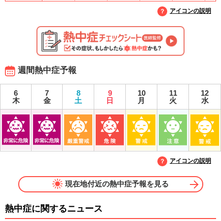
アイコンの説明
週間熱中症予報
6
7
8
9
10
11
12
木
金
土
日
月
火
水
アイコンの説明
現在地付近の熱中症予報を見る
熱中症に関するニュース