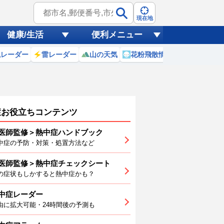
現在地
健康/生活
便利メニュー
風レーダー
雷レーダー
山の天気
花粉飛散情報
世界天気
症お役立ちコンテンツ
医師監修＞熱中症ハンドブック
中症の予防・対策・処置方法など
8
(土)
医師監修＞熱中症チェックシート
0
21
22
23
0
1
2
の症状もしかすると熱中症かも？
中症レーダー
由に拡大可能・24時間後の予測も
7
27
28
30
31
32
33