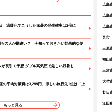
広島
広島
暑日 温暖化でこうした猛暑の発生確率は2倍に
広島
呉市
6割もの人が勘違い？ 今知っておきたい効果的な使
三原
福山
 暑さが長引く予想 ダブル高気圧で厳しい残暑も
三次
大竹
症の平均対策費は3,299円、涼しい旅行先1位は「上
廿日
江田
もっと見る