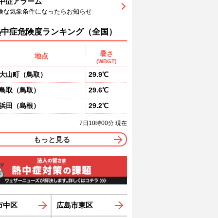
中症アラーム
5
85
79
74
69
63
59
険な気象条件になったらお知らせ
東
北東
東北東
東北東
東
東
東
1
2
3
3
4
4
熱中症危険度ランキング（全国）
暑さ
地点
(WBGT)
大山町
（
鳥取
）
29.9℃
鳥取
（
鳥取
）
29.6℃
浜田
（
島根
）
29.2℃
7日10時00分 現在
もっと見る
市中区
広島市東区