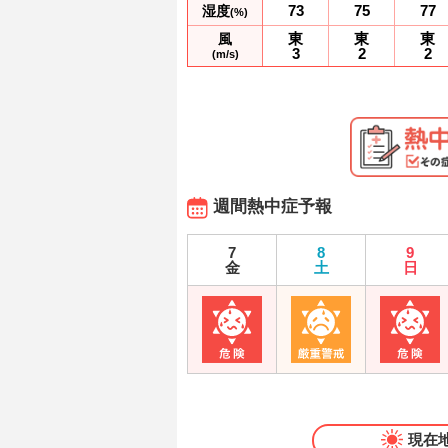
73
75
77
湿度
(%)
東
東
東
風
3
2
2
(m/s)
週間熱中症予報
7
8
9
金
土
日
現在