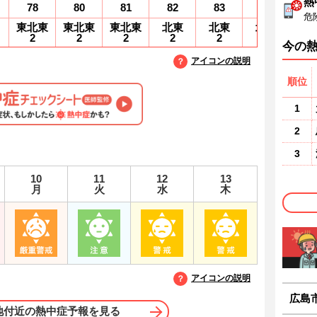
熱
78
80
81
82
83
84
8
危
東北東
東北東
東北東
北東
北東
北東
北
2
2
2
2
2
1
1
今の
アイコンの説明
順位
1
2
3
10
11
12
13
月
火
水
木
アイコンの説明
広島
地付近の熱中症予報を見る