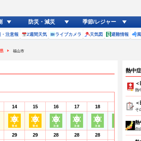
測
防災・減災
季節/レジャー
報・注意報
2週間天気
ライブカメラ
天気図
避難情報
県
福山市
熱中
＜
熱
＜
14
15
16
17
18
19
2
そ
熱
自
29
29
28
28
28
27
2