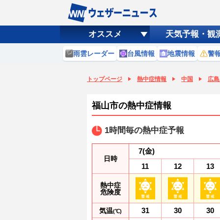
オススメ
天気予報・観
雨雲レーダー
台風情報
地震情報
警
トップページ
熱中症情報
中国
広島
福山市の熱中症情報
1時間毎の熱中症予報
7
(金)
日時
11
12
13
熱中症
危険度
31
30
30
気温
(℃)