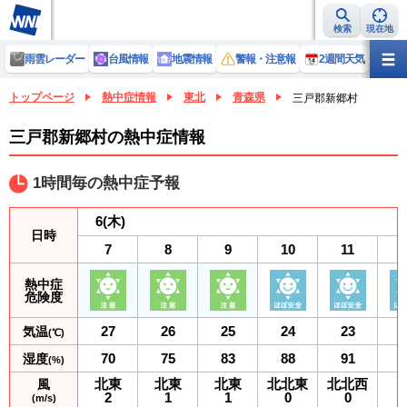
検索
現在地
雨雲レーダー
台風情報
地震情報
警報・注意報
2週間天気
ラ
トップページ
熱中症情報
東北
青森県
三戸郡新郷村
三戸郡新郷村の熱中症情報
1時間毎の熱中症予報
6
(木)
日時
7
8
9
10
11
熱中症
危険度
27
26
25
24
23
気温
(℃)
70
75
83
88
91
湿度
(%)
北東
北東
北東
北北東
北北西
風
2
1
1
0
0
(m/s)