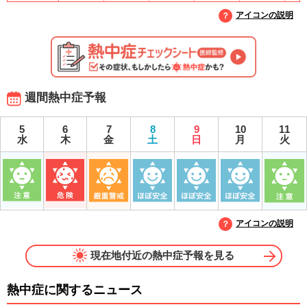
アイコンの説明
週間熱中症予報
5
6
7
8
9
10
11
水
木
金
土
日
月
火
アイコンの説明
現在地付近の熱中症予報を見る
熱中症に関するニュース