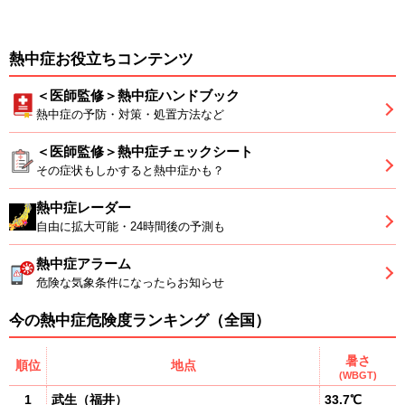
熱中症お役立ちコンテンツ
＜医師監修＞熱中症ハンドブック
熱中症の予防・対策・処置方法など
＜医師監修＞熱中症チェックシート
その症状もしかすると熱中症かも？
熱中症レーダー
自由に拡大可能・24時間後の予測も
熱中症アラーム
危険な気象条件になったらお知らせ
今の熱中症危険度ランキング（全国）
暑さ
順位
地点
(WBGT)
1
武生
（
福井
）
33.7℃