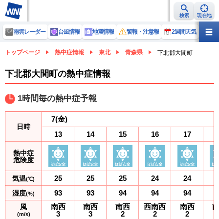
検索
現在地
雨雲レーダー
台風情報
地震情報
警報・注意報
2週間天気
ラ
トップページ
熱中症情報
東北
青森県
下北郡大間町
下北郡大間町の熱中症情報
1時間毎の熱中症予報
7
(金)
日時
13
14
15
16
17
熱中症
危険度
25
25
25
24
24
気温
(℃)
93
93
94
94
94
湿度
(%)
南西
南西
南西
西南西
南西
風
3
3
2
2
2
(m/s)