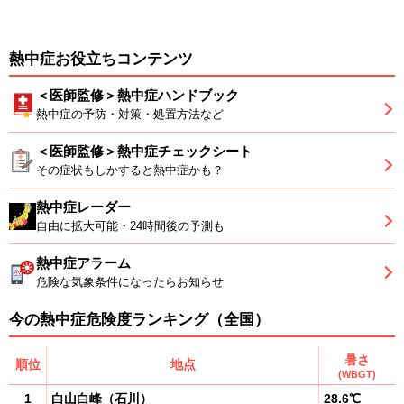
熱中症お役立ちコンテンツ
＜医師監修＞熱中症ハンドブック
熱中症の予防・対策・処置方法など
＜医師監修＞熱中症チェックシート
その症状もしかすると熱中症かも？
熱中症レーダー
自由に拡大可能・24時間後の予測も
熱中症アラーム
危険な気象条件になったらお知らせ
今の熱中症危険度ランキング（全国）
暑さ
順位
地点
(WBGT)
1
白山白峰
（
石川
）
28.6℃