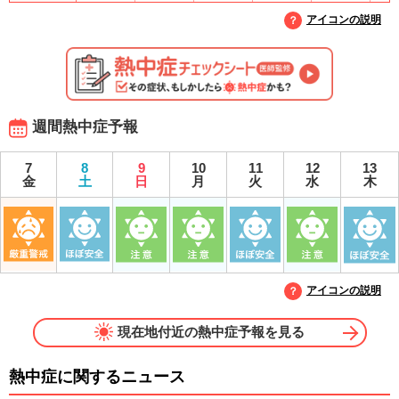
アイコンの説明
週間熱中症予報
7
8
9
10
11
12
13
金
土
日
月
火
水
木
アイコンの説明
現在地付近の熱中症予報を見る
熱中症に関するニュース