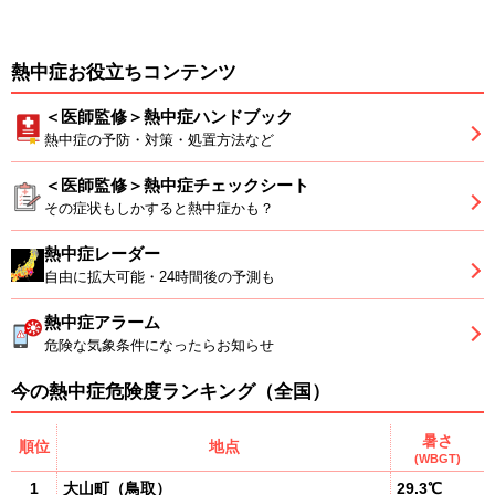
熱中症お役立ちコンテンツ
＜医師監修＞熱中症ハンドブック
熱中症の予防・対策・処置方法など
＜医師監修＞熱中症チェックシート
その症状もしかすると熱中症かも？
熱中症レーダー
自由に拡大可能・24時間後の予測も
熱中症アラーム
危険な気象条件になったらお知らせ
今の熱中症危険度ランキング（全国）
暑さ
順位
地点
(WBGT)
1
大山町
（
鳥取
）
29.3℃