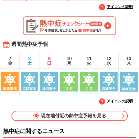
アイコンの説明
週間熱中症予報
7
8
9
10
11
12
13
金
土
日
月
火
水
木
アイコンの説明
現在地付近の熱中症予報を見る
熱中症に関するニュース