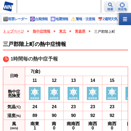
検索
現在地
雨雲レーダー
台風情報
地震情報
警報・注意報
2週間天気
ラ
トップページ
熱中症情報
東北
青森県
三戸郡階上町
三戸郡階上町の熱中症情報
1時間毎の熱中症予報
7
(金)
日時
11
12
13
14
15
熱中症
危険度
24
24
23
23
23
気温
(℃)
89
90
90
92
92
湿度
(%)
南東
南
南南西
南西
南西
風
1
0
0
0
0
(m/s)