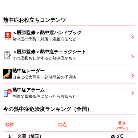
熱中症お役立ちコンテンツ
＜医師監修＞熱中症ハンドブック
熱中症の予防・対策・処置方法など
＜医師監修＞熱中症チェックシート
その症状もしかすると熱中症かも？
熱中症レーダー
自由に拡大可能・24時間後の予測も
熱中症アラーム
危険な気象条件になったらお知らせ
今の熱中症危険度ランキング（全国）
暑さ
順位
地点
(WBGT)
1
久喜
（
埼玉
）
28.5℃