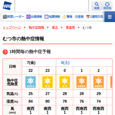
検索
現在地
雨雲レーダー
台風情報
地震情報
警報・注意報
2週間天気
ラ
トップページ
熱中症情報
東北
青森県
むつ市
むつ市の熱中症情報
1時間毎の熱中症予報
7
(金)
8
(土)
日時
22
23
0
1
2
熱中症
危険度
25
27
28
28
29
気温
(℃)
84
80
78
76
74
湿度
(%)
南西
南西
南西
西南西
西南西
風
1
1
1
1
1
(m/s)