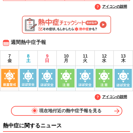
アイコンの説明
週間熱中症予報
7
8
9
10
11
12
13
金
土
日
月
火
水
木
アイコンの説明
現在地付近の熱中症予報を見る
熱中症に関するニュース